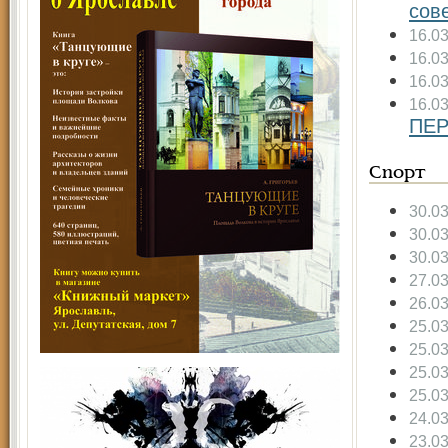
сов
16.0
16.0
16.0
16.0
ПЕР
Спорт
30.0
30.0
30.0
27.0
26.0
25.0
25.0
25.0
25.0
24.0
23.0