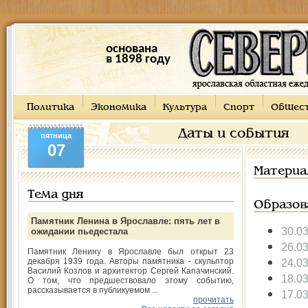
основана
в 1898 году
Политика
Экономика
Культура
Спорт
Общес
Даты и события
пятница
07
Материа
Тема дня
Образов
Памятник Ленина в Ярославле: пять лет в
30.0
ожидании пьедестала
26.0
Памятник Ленину в Ярославле был открыт 23
декабря 1939 года. Авторы памятника - скульптор
24.0
Василий Козлов и архитектор Сергей Капачинский.
18.0
О том, что предшествовало этому событию,
рассказывается в публикуемом ...
17.0
прочитать