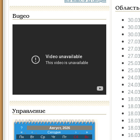
Все новости за сегодня
Область
Видео
30.0
30.0
30.0
27.0
27.0
27.0
25.0
25.0
24.0
24.0
24.0
18.0
18.0
Управление
18.0
18.0
18.0
?
Август, 2026
«
‹
Сегодня
›
»
16.0
Пн
Вт
Ср
Чт
Пт
Сб
Вс