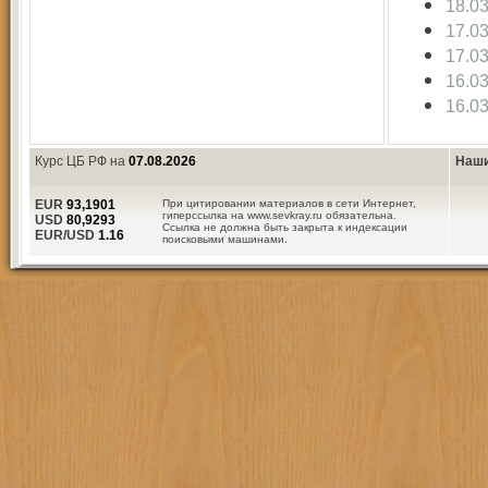
18.0
17.0
17.0
16.0
16.0
Курс ЦБ РФ на
07.08.2026
Наши
EUR
93,1901
При цитировании материалов в сети Интернет,
гиперссылка на www.sevkray.ru обязательна.
USD
80,9293
Ссылка не должна быть закрыта к индексации
EUR/USD
1.16
поисковыми машинами.