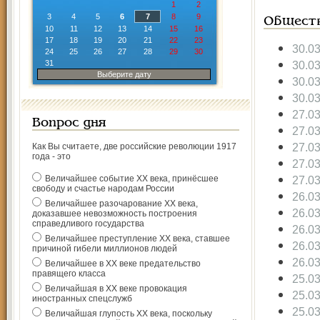
1
2
3
4
5
6
7
8
9
Общест
10
11
12
13
14
15
16
17
18
19
20
21
22
23
30.0
24
25
26
27
28
29
30
31
30.0
Выберите дату
30.0
30.0
27.0
Вопрос дня
27.0
27.0
Как Вы считаете, две российские революции 1917
года - это
27.0
Величайшее событие ХХ века, принёсшее
27.0
свободу и счастье народам России
26.0
Величайшее разочарование ХХ века,
26.0
доказавшее невозможность построения
справедливого государства
26.0
Величайшее преступление ХХ века, ставшее
26.0
причиной гибели миллионов людей
26.0
Величайшее в ХХ веке предательство
правящего класса
25.0
Величайшая в ХХ веке провокация
25.0
иностранных спецслужб
25.0
Величайшая глупость ХХ века, поскольку