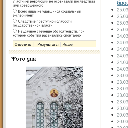
участники революций не осознавали последствий
бро
ими совершённого
25.0
Всего лишь не удавшийся социальный
эксперимент
25.0
Следствие преступной слабости
25.0
государственной власти
25.0
Неудачное стечение обстоятельств, при
котором события развивались спонтанно
24.0
24.0
Архив
24.0
24.0
Фото дня
24.0
24.0
23.0
23.0
23.0
23.0
23.0
23.0
20.0
20.0