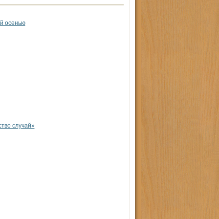
й осенью
ство случай»