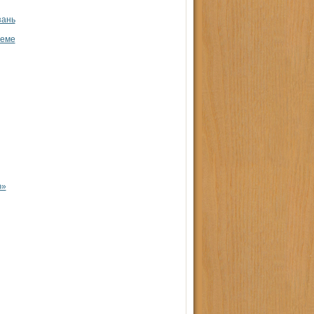
зань
реме
ю»