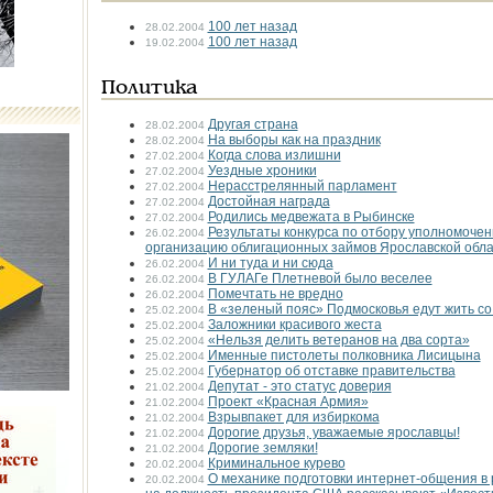
100 лет назад
28.02.2004
100 лет назад
19.02.2004
Политика
Другая страна
28.02.2004
На выборы как на праздник
28.02.2004
Когда слова излишни
27.02.2004
Уездные хроники
27.02.2004
Нерасстрелянный парламент
27.02.2004
Достойная награда
27.02.2004
Родились медвежата в Рыбинске
27.02.2004
Результаты конкурса по отбору уполномоче
26.02.2004
организацию облигационных займов Ярославской обл
И ни туда и ни сюда
26.02.2004
В ГУЛАГе Плетневой было веселее
26.02.2004
Помечтать не вредно
26.02.2004
В «зеленый пояс» Подмосковья едут жить со
25.02.2004
Заложники красивого жеста
25.02.2004
«Нельзя делить ветеранов на два сорта»
25.02.2004
Именные пистолеты полковника Лисицына
25.02.2004
Губернатор об отставке правительства
25.02.2004
Депутат - это статус доверия
21.02.2004
Проект «Красная Армия»
21.02.2004
Взрывпакет для избиркома
21.02.2004
Дорогие друзья, уважаемые ярославцы!
21.02.2004
Дорогие земляки!
21.02.2004
Криминальное курево
20.02.2004
О механике подготовки интернет-общения в
20.02.2004