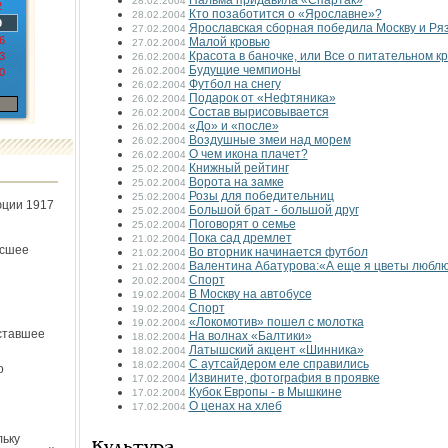
Пальма придавила «Спартак»
28.02.2004
2
Кто позаботится о «Ярославне»?
28.02.2004
9
Ярославская сборная победила Москву и Ря
27.02.2004
6
Малой кровью
27.02.2004
Красота в баночке, или Все о питательном к
3
26.02.2004
Будущие чемпионы
26.02.2004
0
Футбол на снегу
26.02.2004
Подарок от «Нефтяника»
26.02.2004
Состав вырисовывается
26.02.2004
«До» и «после»
26.02.2004
Воздушные змеи над морем
26.02.2004
О чем икона плачет?
26.02.2004
Книжный рейтинг
25.02.2004
Ворота на замке
25.02.2004
Розы для победительниц
25.02.2004
юции 1917
Большой брат - большой друг
25.02.2004
Поговорят о семье
25.02.2004
Пока сад дремлет
21.02.2004
ёсшее
Во вторник начинается футбол
21.02.2004
Валентина Абатурова:«А еще я цветы любл
21.02.2004
Спорт
20.02.2004
В Москву на автобусе
19.02.2004
Спорт
19.02.2004
«Локомотив» пошел с молотка
19.02.2004
ставшее
На волнах «Балтики»
18.02.2004
Латышский акцент «Шинника»
18.02.2004
С аутсайдером еле справились
18.02.2004
о
Извините, фотография в проявке
17.02.2004
Кубок Европы - в Мышкине
17.02.2004
О ценах на хлеб
17.02.2004
льку