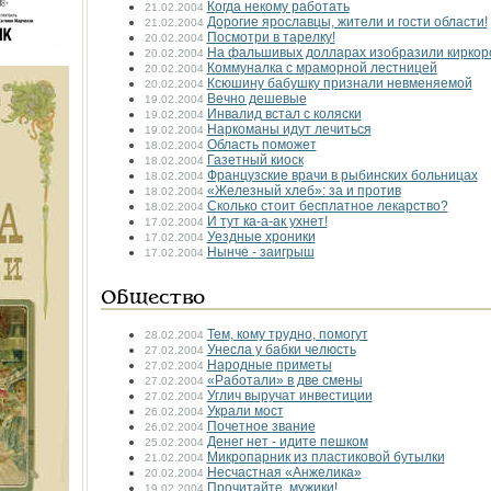
Когда некому работать
21.02.2004
Дорогие ярославцы, жители и гости области!
21.02.2004
Посмотри в тарелку!
20.02.2004
На фальшивых долларах изобразили киркор
20.02.2004
Коммуналка с мраморной лестницей
20.02.2004
Ксюшину бабушку признали невменяемой
20.02.2004
Вечно дешевые
19.02.2004
Инвалид встал с коляски
19.02.2004
Наркоманы идут лечиться
19.02.2004
Область поможет
18.02.2004
Газетный киоск
18.02.2004
Французcкие врачи в рыбинских больницах
18.02.2004
«Железный хлеб»: за и против
18.02.2004
Сколько стоит бесплатное лекарство?
18.02.2004
И тут ка-а-ак ухнет!
17.02.2004
Уездные хроники
17.02.2004
Нынче - заигрыш
17.02.2004
Общество
Тем, кому трудно, помогут
28.02.2004
Унесла у бабки челюсть
27.02.2004
Народные приметы
27.02.2004
«Работали» в две смены
27.02.2004
Углич выручат инвестиции
27.02.2004
Украли мост
26.02.2004
Почетное звание
26.02.2004
Денег нет - идите пешком
25.02.2004
Микропарник из пластиковой бутылки
21.02.2004
Несчастная «Анжелика»
20.02.2004
Прочитайте, мужики!
19.02.2004