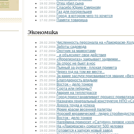
Отец убил сына
19.02.2004
Спасибо Юрию Смирнову
18.02.2004
Газ для погорельцев
18.02.2004
Город, в котором чего-то хочется
18.02.2004
Памяти товарища
17.02.2004
Экономика
Численность персонала на «Лакокраске-Холд
28.02.2004
Заботы садовода
27.02.2004
Охотник за мамонтами
27.02.2004
...и объясняет свои действия
27.02.2004
«Яррегионгаз» закрывает задвижки...
27.02.2004
За спрос не бьют в нос
27.02.2004
Пьяный за рулем - плохая примета
27.02.2004
Через год на том же месте...
26.02.2004
За какие заслуги присваивается звание «Ве
25.02.2004
Благодарность владыки
25.02.2004
Восток – дело тонкое
21.02.2004
Сорта или гибриды?
21.02.2004
Авария на теплотрассе
21.02.2004
Город приостанавливает процесс приватиза
21.02.2004
Назначен генеральный конструктор НПО «С
21.02.2004
Дорога труда и успеха
20.02.2004
Яркие краски весенней палитры
20.02.2004
Норский керамический - лидер стройиндустр
20.02.2004
Восток - дело тонкое
20.02.2004
Нагейкина приносит «Сатурну» первое «зол
20.02.2004
На «Лакокраске» сократят 500 человек
20.02.2004
Готовится к запуску новый завод
19.02.2004