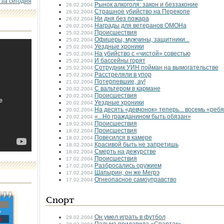
 за сегодня
Рынок алкоголя: закон и беззаконие
26.02.2004
Страшное убийство на Перекопе
26.02.2004
Ни дня без пожара
26.02.2004
Награды для ветеранов ОМОНа
26.02.2004
Происшествия
25.02.2004
Офицеры, мужчины, защитники...
25.02.2004
Уездные хроники
25.02.2004
На убийство с «чистой» совестью
25.02.2004
И бассейны горят
25.02.2004
Сотрудник УИН пойман на вымогательстве
25.02.2004
Расстреляли в упор
25.02.2004
Потерпевшие, ау!
21.02.2004
С вальтером в кармане
20.02.2004
Происшествия
20.02.2004
Уездные хроники
20.02.2004
На десять «девчонок» теперь... восемь «реб
20.02.2004
«...Но гражданином быть обязан»
20.02.2004
Происшествия
19.02.2004
Происшествия
18.02.2004
Повесился в камере
18.02.2004
Красивой быть не запретишь
18.02.2004
Смерть на дежурстве
18.02.2004
Происшествия
17.02.2004
Разбросались оружием
17.02.2004
Шапырин, он же Мегрэ
17.02.2004
Огнеопасное самоуправство
17.02.2004
Спорт
»
Он умел играть в футбол
28.02.2004
с