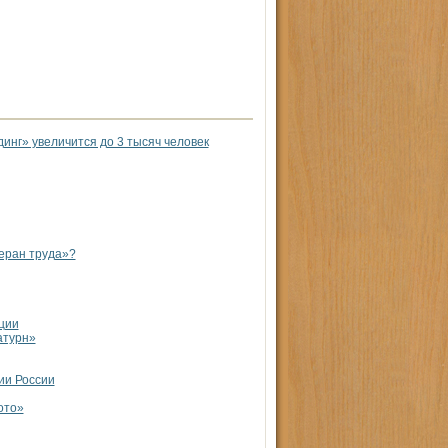
инг» увеличится до 3 тысяч человек
теран труда»?
ции
атурн»
ии России
ото»