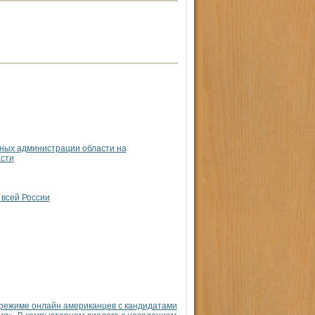
нных администрации области на
асти
 всей России
 режиме онлайн американцев с кандидатами