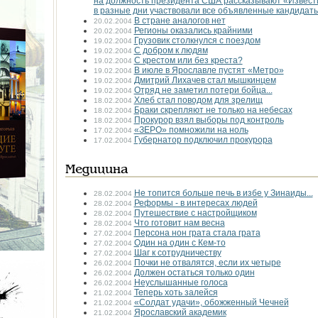
на должность президента США рассказывают «Извести
в разные дни участвовали все объявленные кандидаты
В стране аналогов нет
20.02.2004
Регионы оказались крайними
20.02.2004
Грузовик столкнулся с поездом
19.02.2004
С добром к людям
19.02.2004
С крестом или без креста?
19.02.2004
В июле в Ярославле пустят «Метро»
19.02.2004
Дмитрий Лихачев стал мышкинцем
19.02.2004
Отряд не заметил потери бойца...
19.02.2004
Хлеб стал поводом для зрелищ
18.02.2004
Браки скрепляют не только на небесах
18.02.2004
Прокурор взял выборы под контроль
18.02.2004
«ЗЕРО» помножили на ноль
17.02.2004
Губернатор подключил прокурора
17.02.2004
Медицина
Не топится больше печь в избе у Зинаиды...
28.02.2004
Реформы - в интересах людей
28.02.2004
Путешествие с настройщиком
28.02.2004
Что готовит нам весна
28.02.2004
Персона нон грата стала грата
27.02.2004
Один на один с Кем-то
27.02.2004
Шаг к сотрудничеству
27.02.2004
Почки не отвалятся, если их четыре
26.02.2004
Должен остаться только один
26.02.2004
Неуслышанные голоса
26.02.2004
Теперь хоть залейся
21.02.2004
«Солдат удачи», обожженный Чечней
21.02.2004
Ярославский академик
21.02.2004