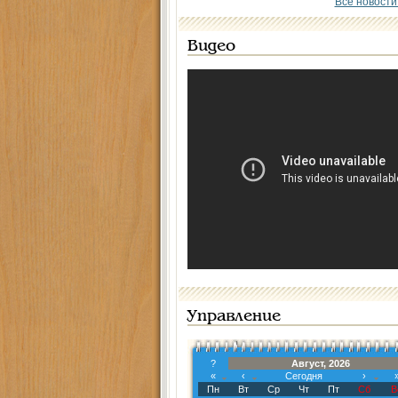
Все новости
Видео
Управление
?
Август, 2026
«
‹
Сегодня
›
Пн
Вт
Ср
Чт
Пт
Сб
В