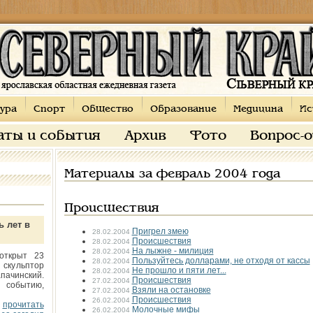
ура
Спорт
Общество
Образование
Медицина
Ис
аты и события
Архив
Фото
Вопрос-
Материалы за февраль 2004 года
Происшествия
ь лет в
Пригрел змею
28.02.2004
Происшествия
28.02.2004
На лыжне - милиция
28.02.2004
открыт 23
Пользуйтесь долларами, не отходя от кассы
28.02.2004
 скульптор
Не прошло и пяти лет...
28.02.2004
пачинский.
Происшествия
27.02.2004
 событию,
Взяли на остановке
27.02.2004
Происшествия
26.02.2004
прочитать
Молочные мифы
26.02.2004