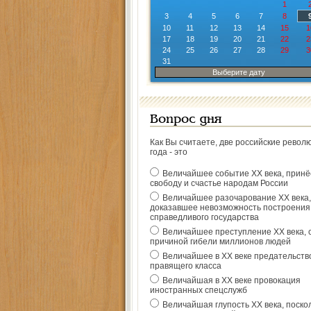
1
3
4
5
6
7
8
10
11
12
13
14
15
1
17
18
19
20
21
22
2
24
25
26
27
28
29
3
31
Выберите дату
Вопрос дня
Как Вы считаете, две российские револ
года - это
Величайшее событие ХХ века, прин
свободу и счастье народам России
Величайшее разочарование ХХ века,
доказавшее невозможность построения
справедливого государства
Величайшее преступление ХХ века, 
причиной гибели миллионов людей
Величайшее в ХХ веке предательств
правящего класса
Величайшая в ХХ веке провокация
иностранных спецслужб
Величайшая глупость ХХ века, поско