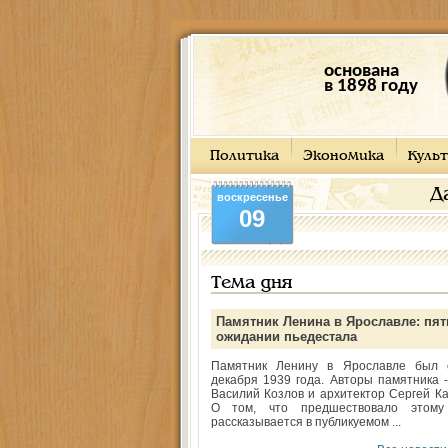
основана
в 1898 году
Политика
Экономика
Культ
Д
воскресенье
09
Тема дня
Памятник Ленина в Ярославле: пят
ожидании пьедестала
Памятник Ленину в Ярославле был 
декабря 1939 года. Авторы памятника -
Василий Козлов и архитектор Сергей Ка
О том, что предшествовало этому
рассказывается в публикуемом ...