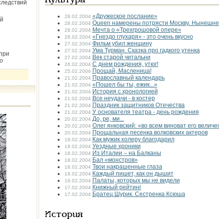
Культура
следствий
«Дружеское послание»
28.02.2004
й
Queen намерены потрясти Москву. Нынешне
28.02.2004
Мечта о «Трехгрошовой опере»
28.02.2004
«Гнездо глухаря» - это очень вкусно
28.02.2004
Фильм убил женщину
27.02.2004
Ума Турман. Сказка про гадкого утенка
27.02.2004
при
Век старой читальни
27.02.2004
о
С днем рождения, утюг!
26.02.2004
Прощай, Масленица!
25.02.2004
Православный календарь
21.02.2004
«Пошел бы ты, ежик...»
21.02.2004
История с хронологией
21.02.2004
Все неудачи - в костер
21.02.2004
Праздник защитников Отечества
21.02.2004
У основателя театра - день рождения
21.02.2004
До, ре, ми...
20.02.2004
Олег янковский: «во всем виноват его величе
20.02.2004
Прощальная песенка волковских актеров
20.02.2004
Как мужик холеру благодарил
19.02.2004
Уездные хроники
19.02.2004
Из Италии – на Балканы
18.02.2004
Бал «монстров»
18.02.2004
Твои накрашенные глаза
18.02.2004
Каждый пишет, как он дышит
18.02.2004
Палаты, которых мы не видели
18.02.2004
Книжный рейтинг
17.02.2004
Братец Шурик. Сестренка Ксюша
17.02.2004
История