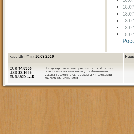
18.0
18.0
18.0
18.0
18.0
18.0
Рос
Курс ЦБ РФ на
10.08.2026
Наши
EUR
94,8366
При цитировании материалов в сети Интернет,
гиперссылка на www.sevkray.ru обязательна.
USD
82,1665
Ссылка не должна быть закрыта к индексации
EUR/USD
1.15
поисковыми машинами.