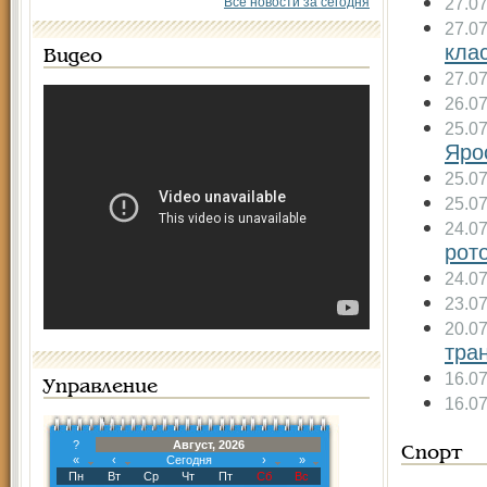
27.0
Все новости за сегодня
27.0
кла
Видео
27.0
26.0
25.0
Яро
25.0
25.0
24.0
рот
24.0
23.0
20.0
тра
16.0
Управление
16.0
?
Август, 2026
Спорт
«
‹
Сегодня
›
»
Пн
Вт
Ср
Чт
Пт
Сб
Вс