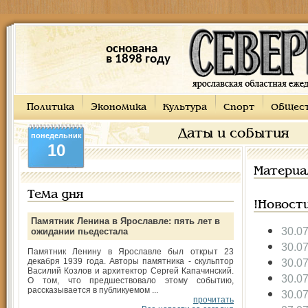
основана
в 1898 году
Политика
Экономика
Культура
Спорт
Общес
Даты и события
понедельник
10
Материа
Тема дня
!Новост
Памятник Ленина в Ярославле: пять лет в
30.0
ожидании пьедестала
30.0
Памятник Ленину в Ярославле был открыт 23
декабря 1939 года. Авторы памятника - скульптор
30.0
Василий Козлов и архитектор Сергей Капачинский.
30.0
О том, что предшествовало этому событию,
рассказывается в публикуемом ...
30.0
прочитать