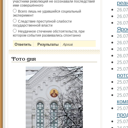
участники революций не осознавали последствий
реа
ими совершённого
26.0
Всего лишь не удавшийся социальный
эксперимент
26.0
Следствие преступной слабости
26.0
государственной власти
Яро
Неудачное стечение обстоятельств, при
котором события развивались спонтанно
26.0
26.0
Архив
26.0
26.0
Фото дня
25.0
25.0
рот
25.0
25.0
25.0
ком
25.0
про
25.0