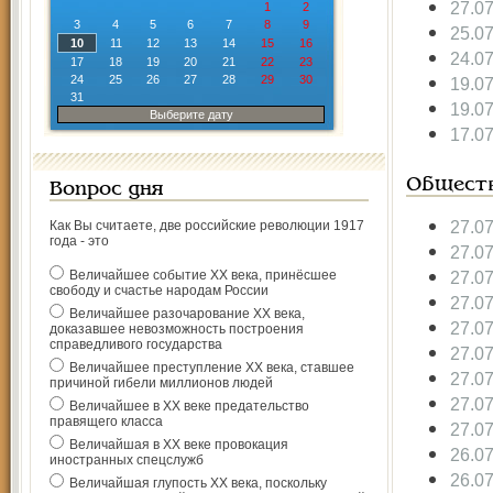
27.0
1
2
3
4
5
6
7
8
9
25.0
10
11
12
13
14
15
16
24.0
17
18
19
20
21
22
23
24
25
26
27
28
29
30
19.0
31
19.0
Выберите дату
17.0
Общест
Вопрос дня
27.0
Как Вы считаете, две российские революции 1917
года - это
27.0
Величайшее событие ХХ века, принёсшее
27.0
свободу и счастье народам России
27.0
Величайшее разочарование ХХ века,
27.0
доказавшее невозможность построения
справедливого государства
27.0
Величайшее преступление ХХ века, ставшее
27.0
причиной гибели миллионов людей
27.0
Величайшее в ХХ веке предательство
правящего класса
27.0
Величайшая в ХХ веке провокация
26.0
иностранных спецслужб
26.0
Величайшая глупость ХХ века, поскольку