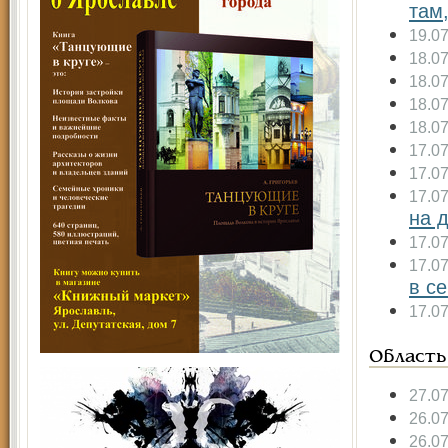
там,
19.0
18.0
18.0
18.0
18.0
17.0
17.0
17.0
на 
17.0
17.0
в с
17.0
Область
27.0
26.0
26.0