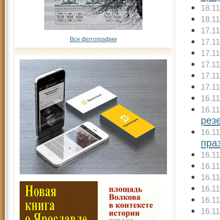
18.11
18.11
17.11
Все фотографии
17.11
17.11
17.11
17.11
17.11
16.11
16.11
рез
16.11
пра
16.11
16.11
16.11
16.11
16.11
16.11