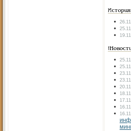
История
26.11
25.11
19.11
!Новост
25.11
25.11
23.11
23.11
20.11
18.11
17.11
16.11
16.11
инф
мин