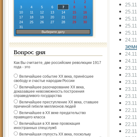
1
2
25.11
3
4
5
6
7
8
9
25.11
10
11
12
13
14
15
16
17
18
19
20
21
22
23
25.11
24
25
26
27
28
29
30
25.11
31
Выберите дату
25.11
24.11
зем
Вопрос дня
24.11
24.11
Как Вы считаете, две российские революции 1917
года - это
23.11
23.11
Величайшее событие ХХ века, принёсшее
свободу и счастье народам России
23.11
Величайшее разочарование ХХ века,
23.11
доказавшее невозможность построения
23.11
справедливого государства
Величайшее преступление ХХ века, ставшее
23.11
причиной гибели миллионов людей
22.11
Величайшее в ХХ веке предательство
22.11
правящего класса
Величайшая в ХХ веке провокация
22.11
иностранных спецслужб
22.11
Величайшая глупость ХХ века, поскольку