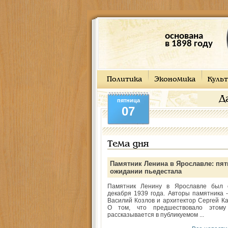
основана
в 1898 году
Политика
Экономика
Культ
Д
пятница
07
Тема дня
Памятник Ленина в Ярославле: пят
ожидании пьедестала
Памятник Ленину в Ярославле был 
декабря 1939 года. Авторы памятника -
Василий Козлов и архитектор Сергей Ка
О том, что предшествовало этому
рассказывается в публикуемом ...