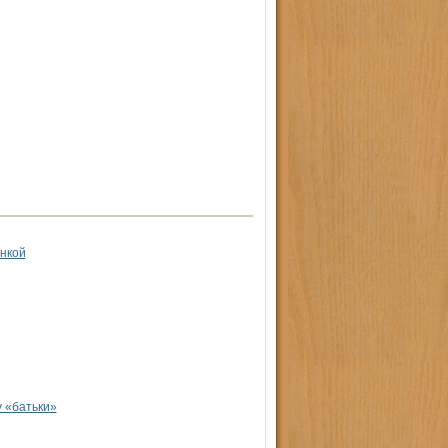
анкой
 «батьки»