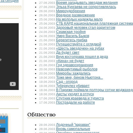
 за сегодня
Время загадывать звездам желания
27.06.2003
Эльза Кунгаева не сопротивлялась
27.06.2003
Микроудобрения
26.06.2003
Вредное размножение
26.06.2003
На молодых надежды мало
25.06.2003
СТБ КАРД национальная платежная система
25.06.2003
Здоровый человек стал раритетом
24.06.2003
Cиамская тройня
24.06.2003
Умер Василь Быков
24.06.2003
Берегитесь грибка
21.06.2003
Путешествуйте с оглядкой
21.06.2003
«Шесть звездочек» на зубах
21.06.2003
Да будет свет
21.06.2003
Внук костоправа пошел в деда
21.06.2003
«Кина» не будет
21.06.2003
Год здравоохранения
21.06.2003
Невозмутимый рыболов
20.06.2003
Микробы заждались
20.06.2003
Тоже мне, бином Ньютона...
19.06.2003
Сад - огород
19.06.2003
Туберкулез убивает
19.06.2003
В Париже поймали полторы сотни моджахед
18.06.2003
Аисты уходят в отпуск
18.06.2003
Спутник краеведа и туриста
17.06.2003
Пострадали на работе
17.06.2003
Общество
Лодочный "караван"
28.06.2003
»
Вновь самопальные
28.06.2003
с