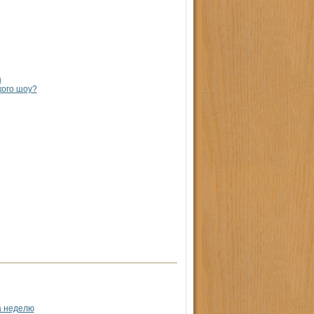
а
кого шоу?
а неделю