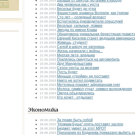
Дальше от центра, но ближе к народу
25.06.2003
Два червонца как с куста
25.06.2003
Веселье будет до утра
25.06.2003
Фашистские знамена Волокли, как тряпки
24.06.2003
Сто лет – солидный возраст
24.06.2003
Встретились руководители спецслужб
24.06.2003
Веселые, сильные, ловкие
21.06.2003
Звезда по имени Клава
21.06.2003
Обнаружена уникальная берестяная грамот
21.06.2003
Евгений Киселев станет ведущим американс
21.06.2003
Живешь, студент!
21.06.2003
Силой в школу не загонишь
21.06.2003
Жизнь начинали с войны...
21.06.2003
Многая лета, владыка
21.06.2003
Поклялись скинуться на автомобиль
21.06.2003
Друг Мандельштама
20.06.2003
Сезон охоты за мозгами
20.06.2003
Пусть будет
20.06.2003
Меньше «тройки» не поставят
20.06.2003
Никто не хотел подметать
19.06.2003
Метелица покажет африканцам снег
19.06.2003
Молога: символ утрат, символ возрождения
18.06.2003
Округа объединились
17.06.2003
Кто хочет - отдыхает
17.06.2003
Экономика
За право быть собой
28.06.2003
"Ножкам Буша" опять поставят заслон
28.06.2003
Бюджет умрет за этот МРОТ
28.06.2003
Признание из Коданева приказано выбить з
28.06.2003