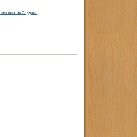
ских опытов Саддама