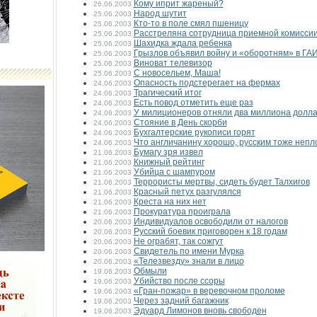
Кому иприт жареный?
26.06.2003
Народ шутит
25.06.2003
Кто-то в поле смял пшеницу
25.06.2003
Расстреляна сотрудница приемной комисси
25.06.2003
Шахидка ждала ребенка
25.06.2003
Грызлов объявил войну и «оборотням» в ГА
25.06.2003
Виноват телевизор
25.06.2003
С новосельем, Маша!
25.06.2003
Опасность подстерегает на фермах
24.06.2003
Трагический итог
24.06.2003
Есть повод отметить еще раз
24.06.2003
У милиционеров отняли два миллиона долл
24.06.2003
Стояние в День скорби
24.06.2003
Бухгалтерские рукописи горят
24.06.2003
Что англичанину хорошо, русским тоже непл
24.06.2003
Бумагу зря извел
21.06.2003
Книжный рейтинг
21.06.2003
Убийца с шампуром
21.06.2003
Террористы мертвы, сидеть будет Талхигов
21.06.2003
Красный петух разгулялся
21.06.2003
Креста на них нет
21.06.2003
Прокуратура проиграла
21.06.2003
Индивидуалов освободили от налогов
20.06.2003
Русский боевик приговорен к 18 годам
20.06.2003
Не ограбят, так сожгут
20.06.2003
Свидетель по имени Мурка
20.06.2003
«Телезвезду» знали в лицо
20.06.2003
Обмыли
19.06.2003
Убийство после ссоры
19.06.2003
«Гран-пожар» в веревочном проломе
19.06.2003
Через задний багажник
19.06.2003
Эдуард Лимонов вновь свободен
19.06.2003