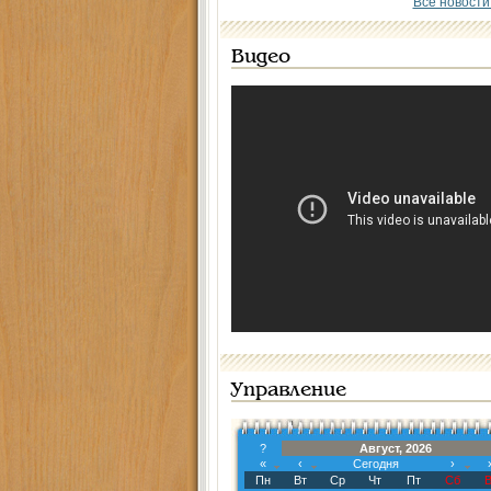
Все новости
Видео
Управление
?
Август, 2026
«
‹
Сегодня
›
Пн
Вт
Ср
Чт
Пт
Сб
В