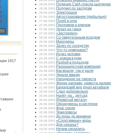
Ограблен администратор
28.06.2003
2
Полиция США спасла цыпленка
28.06.2003
9
Получил по заслугам
28.06.2003
6
Электрошок
28.06.2003
Автострахование прибыльно!
3
27.06.2003
Погиб в огне
27.06.2003
0
Проломом и ключом
27.06.2003
Уехал на такси
27.06.2003
«Застеклил»
27.06.2003
Со смертельным исходом
26.06.2003
Мародеры
26.06.2003
Залез по соседству
26.06.2003
Что-то новенькое?
26.06.2003
Исчез человек
24.06.2003
С ножом в руке
24.06.2003
юции 1917
Разбой в подъезде
24.06.2003
Разношерстная компания
24.06.2003
Как вошли, так и ушли
24.06.2003
ёсшее
Украли жвачку
21.06.2003
Нападение на таксиста
21.06.2003
Жених направо, невеста налево
21.06.2003
Багдадский вор угнал катафалк
21.06.2003
Сдал добровольно
20.06.2003
Налет на... детсад
20.06.2003
ставшее
Ядовитый металл
20.06.2003
Обнаружены в цистерне
20.06.2003
Флаг сняли
20.06.2003
о
Тяжеловесы
20.06.2003
До поры до времени
20.06.2003
«Спортивные» воры
19.06.2003
Для охраны?
19.06.2003
Нечем сигналить
19.06.2003
льку