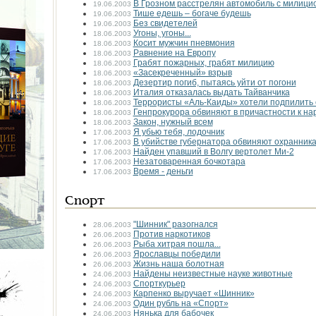
В Грозном расстрелян автомобиль с милиц
19.06.2003
Тише едешь – богаче будешь
19.06.2003
Без свидетелей
19.06.2003
Угоны, угоны...
18.06.2003
Косит мужчин пневмония
18.06.2003
Равнение на Европу
18.06.2003
Грабят пожарных, грабят милицию
18.06.2003
«Засекреченный» взрыв
18.06.2003
Дезертир погиб, пытаясь уйти от погони
18.06.2003
Италия отказалась выдать Тайванчика
18.06.2003
Террористы «Аль-Каиды» хотели подпилить 
18.06.2003
Генпрокурора обвиняют в причастности к на
18.06.2003
Закон, нужный всем
18.06.2003
Я убью тебя, лодочник
17.06.2003
В убийстве губернатора обвиняют охранник
17.06.2003
Найден упавший в Волгу вертолет Ми-2
17.06.2003
Незатоваренная бочкотара
17.06.2003
Время - деньги
17.06.2003
Спорт
"Шинник" разогнался
28.06.2003
Против наркотиков
26.06.2003
Рыба хитрая пошла...
26.06.2003
Ярославцы победили
26.06.2003
Жизнь наша болотная
26.06.2003
Найдены неизвестные науке животные
24.06.2003
Спорткурьер
24.06.2003
Карпенко выручает «Шинник»
24.06.2003
Один рубль на «Спорт»
24.06.2003
Нянька для бабочек
24.06.2003