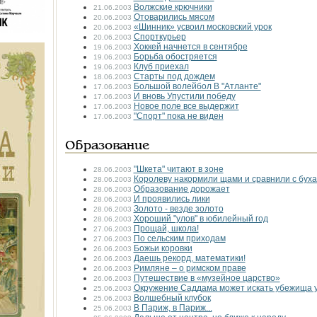
Волжские крючники
21.06.2003
Отоварились мясом
20.06.2003
«Шинник» усвоил московский урок
20.06.2003
Спорткурьер
20.06.2003
Хоккей начнется в сентябре
19.06.2003
Борьба обостряется
19.06.2003
Клуб приехал
19.06.2003
Старты под дождем
18.06.2003
Большой волейбол В "Атланте"
17.06.2003
И вновь Упустили победу
17.06.2003
Новое поле все выдержит
17.06.2003
"Спорт" пока не виден
17.06.2003
Образование
"Шкета" читают в зоне
28.06.2003
Королеву накормили щами и сравнили с бух
28.06.2003
Образование дорожает
28.06.2003
И проявились лики
28.06.2003
Золото - везде золото
28.06.2003
Хороший "улов" в юбилейный год
28.06.2003
Прощай, школа!
27.06.2003
По сельским приходам
27.06.2003
Божьи коровки
26.06.2003
Даешь рекорд, математики!
26.06.2003
Римляне – о римском праве
26.06.2003
Путешествие в «музейное царство»
26.06.2003
Окружение Саддама может искать убежища у
25.06.2003
Волшебный клубок
25.06.2003
В Париж, в Париж...
25.06.2003