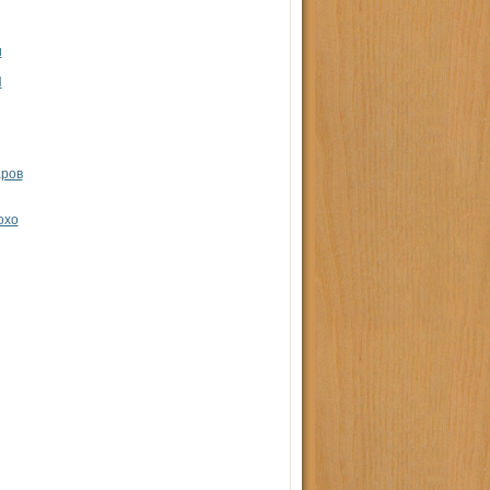
и
И
аров
охо