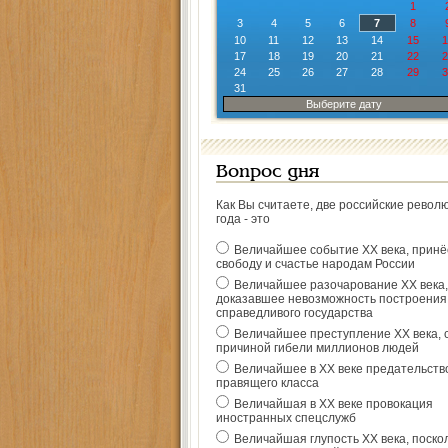
1
3
4
5
6
7
8
10
11
12
13
14
15
1
17
18
19
20
21
22
2
24
25
26
27
28
29
3
31
Выберите дату
Вопрос дня
Как Вы считаете, две российские револ
года - это
Величайшее событие ХХ века, прин
свободу и счастье народам России
Величайшее разочарование ХХ века,
доказавшее невозможность построения
справедливого государства
Величайшее преступление ХХ века, 
причиной гибели миллионов людей
Величайшее в ХХ веке предательств
правящего класса
Величайшая в ХХ веке провокация
иностранных спецслужб
Величайшая глупость ХХ века, поско