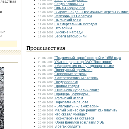
«Кондор» задержан
19.06.2003
следствий
Стада в урочищах
19.06.2003
Опыты Коршунова
19.06.2003
й
В Ираке найдены возможные жертвы химиче
18.06.2003
Ревизоры из Беларуси
18.06.2003
Цыганский вояж
17.06.2003
Со смертельным исходом
17.06.2003
Эхо войны
17.06.2003
при
Высокие награды
17.06.2003
о
Береги автомобили
17.06.2003
Происшествия
"Подземный гараж" постройки 1658 года
28.06.2003
Убит гендиректор ЗАО "Локотранс"
28.06.2003
«Маршрутки» станут одноцветными
27.06.2003
Преступный промысел
27.06.2003
Сгоревшие встречи
27.06.2003
К автострахованию готовы
27.06.2003
Поздравляем!
27.06.2003
Пропал солдат
27.06.2003
Юшенкова «убрали» свои?
27.06.2003
Офицеры, офицеры...
27.06.2003
Афганский излом
27.06.2003
Порезали на работе
26.06.2003
«Благодать» «Лакокраски»
26.06.2003
Малый бизнес сам решит, как платить
26.06.2003
Что сказал убийца?
26.06.2003
Госэкспертиза остается
26.06.2003
Юрий Данилов возглавил УЭБ
26.06.2003
В бегах солдаты
26.06.2003