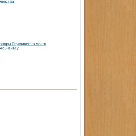
ионерами
опоры Бруклинского моста
ркобизнесу
а