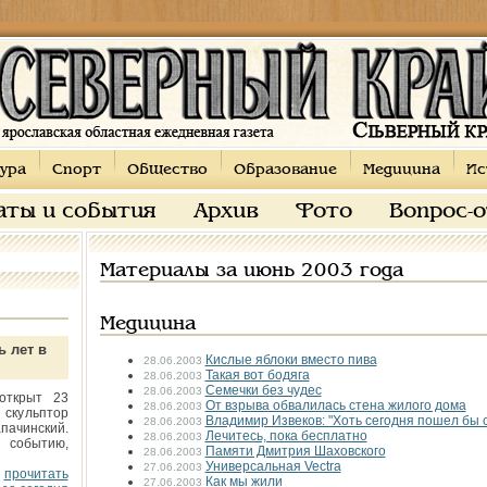
ура
Спорт
Общество
Образование
Медицина
Ис
аты и события
Архив
Фото
Вопрос-
Материалы за июнь 2003 года
Медицина
ь лет в
Кислые яблоки вместо пива
28.06.2003
Такая вот бодяга
28.06.2003
Семечки без чудес
28.06.2003
открыт 23
Oт взрыва обвалилась стена жилого дома
28.06.2003
 скульптор
Владимир Извеков: "Хоть сегодня пошел бы 
28.06.2003
пачинский.
Лечитесь, пока бесплатно
28.06.2003
 событию,
Памяти Дмитрия Шаховского
28.06.2003
Универсальная Vectra
27.06.2003
прочитать
Как мы жили
27.06.2003