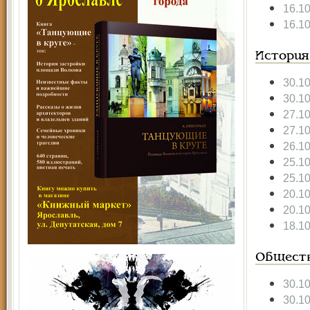
16.1
16.1
История
30.1
30.1
27.1
27.1
26.1
25.1
25.1
20.1
20.1
18.1
Общест
30.1
30.1