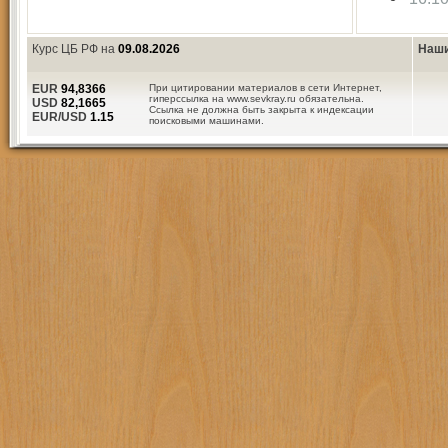
Курс ЦБ РФ на
09.08.2026
Наши
EUR
94,8366
При цитировании материалов в сети Интернет,
гиперссылка на www.sevkray.ru обязательна.
USD
82,1665
Ссылка не должна быть закрыта к индексации
EUR/USD
1.15
поисковыми машинами.