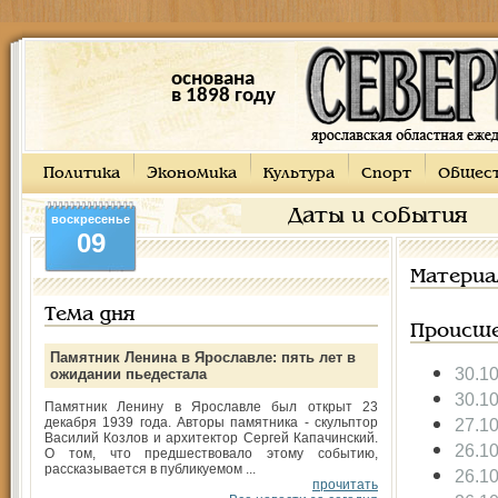
основана
в 1898 году
Политика
Экономика
Культура
Спорт
Общес
Даты и события
воскресенье
09
Материа
Тема дня
Происше
Памятник Ленина в Ярославле: пять лет в
30.1
ожидании пьедестала
30.1
Памятник Ленину в Ярославле был открыт 23
декабря 1939 года. Авторы памятника - скульптор
27.1
Василий Козлов и архитектор Сергей Капачинский.
26.1
О том, что предшествовало этому событию,
рассказывается в публикуемом ...
26.1
прочитать