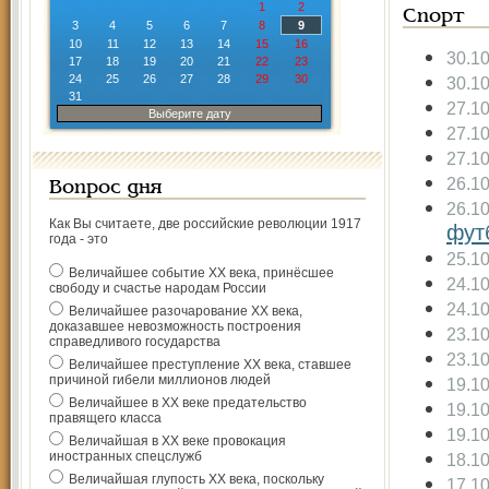
1
2
Спорт
3
4
5
6
7
8
9
10
11
12
13
14
15
16
30.1
17
18
19
20
21
22
23
24
25
26
27
28
29
30
30.1
31
27.1
Выберите дату
27.1
27.1
26.1
Вопрос дня
26.1
Как Вы считаете, две российские революции 1917
фут
года - это
25.1
Величайшее событие ХХ века, принёсшее
24.1
свободу и счастье народам России
24.1
Величайшее разочарование ХХ века,
доказавшее невозможность построения
23.1
справедливого государства
23.1
Величайшее преступление ХХ века, ставшее
причиной гибели миллионов людей
19.1
Величайшее в ХХ веке предательство
19.1
правящего класса
19.1
Величайшая в ХХ веке провокация
иностранных спецслужб
18.1
Величайшая глупость ХХ века, поскольку
17.1