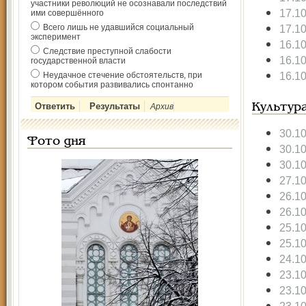
участники революций не осознавали последствий
17.1
ими совершённого
Всего лишь не удавшийся социальный
17.1
эксперимент
16.1
Следствие преступной слабости
16.1
государственной власти
16.1
Неудачное стечение обстоятельств, при
котором события развивались спонтанно
Архив
Культур
30.1
Фото дня
30.1
30.1
27.1
26.1
26.1
25.1
25.1
24.1
23.1
23.1