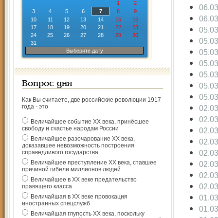
1
2
06.0
3
4
5
6
7
8
9
06.0
10
11
12
13
14
15
16
17
18
19
20
21
22
23
05.0
24
25
26
27
28
29
30
05.0
31
Выберите дату
05.0
05.0
05.0
Вопрос дня
05.0
05.0
Как Вы считаете, две российские революции 1917
года - это
02.0
02.0
Величайшее событие ХХ века, принёсшее
свободу и счастье народам России
02.0
Величайшее разочарование ХХ века,
02.0
доказавшее невозможность построения
02.0
справедливого государства
Величайшее преступление ХХ века, ставшее
02.0
причиной гибели миллионов людей
02.0
Величайшее в ХХ веке предательство
02.0
правящего класса
Величайшая в ХХ веке провокация
01.0
иностранных спецслужб
01.0
Величайшая глупость ХХ века, поскольку