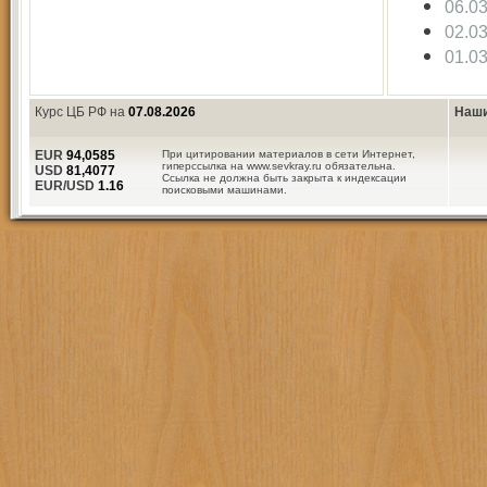
06.0
02.0
01.0
Курс ЦБ РФ на
07.08.2026
Наши
EUR
94,0585
При цитировании материалов в сети Интернет,
гиперссылка на www.sevkray.ru обязательна.
USD
81,4077
Ссылка не должна быть закрыта к индексации
EUR/USD
1.16
поисковыми машинами.