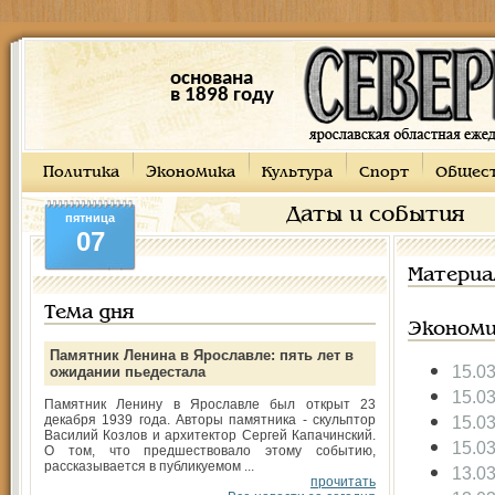
основана
в 1898 году
Политика
Экономика
Культура
Спорт
Общес
Даты и события
пятница
07
Материа
Тема дня
Экономи
Памятник Ленина в Ярославле: пять лет в
15.0
ожидании пьедестала
15.0
Памятник Ленину в Ярославле был открыт 23
декабря 1939 года. Авторы памятника - скульптор
15.0
Василий Козлов и архитектор Сергей Капачинский.
15.0
О том, что предшествовало этому событию,
рассказывается в публикуемом ...
13.0
прочитать