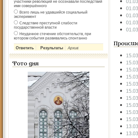
01.0
участники революций не осознавали последствий
ими совершённого
01.0
Всего лишь не удавшийся социальный
01.0
эксперимент
01.0
Следствие преступной слабости
государственной власти
01.0
Неудачное стечение обстоятельств, при
котором события развивались спонтанно
Происше
Архив
15.0
15.0
Фото дня
15.0
15.0
15.0
15.0
15.0
15.0
15.0
15.0
13.0
13.0