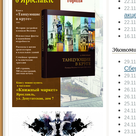
22.1
22.1
акц
22.1
22.1
16.1
Экономи
29.1
Сбе
29.1
29.1
26.1
26.1
25.1
24.1
24.1
24.1
23.1