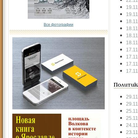
22.1
19.1
19.1
18.1
Все фотографии
18.1
18.1
18.1
17.1
17.1
17.1
17.1
Политик
29.1
29.1
25.1
25.1
24.1
23.1