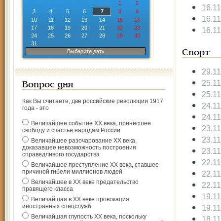
1
2
16.1
3
4
5
6
7
8
9
16.1
10
11
12
13
14
15
16
17
18
19
20
21
22
23
16.1
24
25
26
27
28
29
30
31
Выберите дату
Спорт
29.1
25.1
Вопрос дня
25.1
Как Вы считаете, две российские революции 1917
24.1
года - это
24.1
Величайшее событие ХХ века, принёсшее
23.1
свободу и счастье народам России
23.1
Величайшее разочарование ХХ века,
доказавшее невозможность построения
23.1
справедливого государства
22.1
Величайшее преступление ХХ века, ставшее
причиной гибели миллионов людей
22.1
Величайшее в ХХ веке предательство
22.1
правящего класса
19.1
Величайшая в ХХ веке провокация
иностранных спецслужб
19.1
Величайшая глупость ХХ века, поскольку
18.1