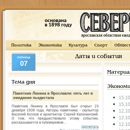
основана
в 1898 году
Политика
Экономика
Культура
Спорт
Общес
Даты и события
пятница
07
Материа
Тема дня
Экономи
Памятник Ленина в Ярославле: пять лет в
15.1
ожидании пьедестала
15.1
Памятник Ленину в Ярославле был открыт 23
декабря 1939 года. Авторы памятника - скульптор
12.1
Василий Козлов и архитектор Сергей Капачинский.
12.1
О том, что предшествовало этому событию,
рассказывается в публикуемом ...
12.1
прочитать