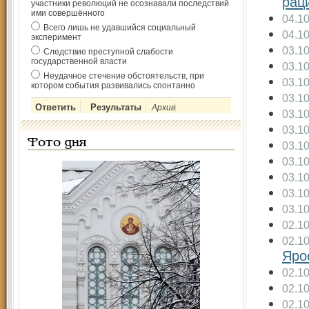
рац
участники революций не осознавали последствий
ими совершённого
04.1
Всего лишь не удавшийся социальный
04.1
эксперимент
03.1
Следствие преступной слабости
государственной власти
03.1
Неудачное стечение обстоятельств, при
03.1
котором события развивались спонтанно
03.1
Архив
03.1
03.1
Фото дня
03.1
03.1
03.1
03.1
03.1
02.1
02.1
Яро
02.1
02.1
02.1