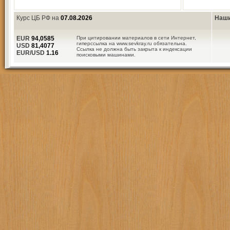
Курс ЦБ РФ на
07.08.2026
Наши
EUR
94,0585
При цитировании материалов в сети Интернет,
гиперссылка на www.sevkray.ru обязательна.
USD
81,4077
Ссылка не должна быть закрыта к индексации
EUR/USD
1.16
поисковыми машинами.