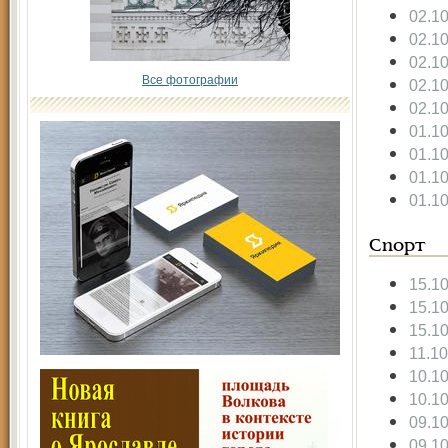
02.1
02.1
02.1
Все фотографии
02.1
02.1
01.1
01.1
01.1
01.1
Спорт
15.1
15.1
15.1
11.1
10.1
10.1
09.1
09.1