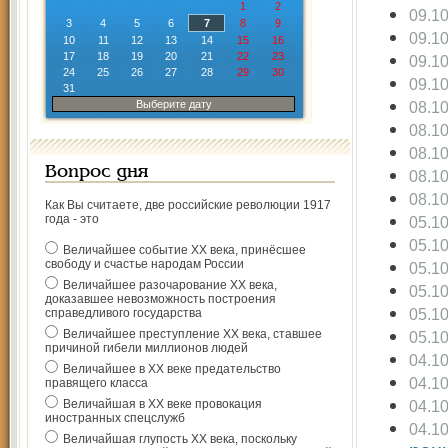
1
2
09.1
3
4
5
6
7
8
9
09.1
10
11
12
13
14
15
16
17
18
19
20
21
22
23
09.1
24
25
26
27
28
29
30
09.1
31
Выберите дату
08.1
08.1
08.1
Вопрос дня
08.1
08.1
Как Вы считаете, две российские революции 1917
года - это
05.1
05.1
Величайшее событие ХХ века, принёсшее
свободу и счастье народам России
05.1
Величайшее разочарование ХХ века,
05.1
доказавшее невозможность построения
05.1
справедливого государства
Величайшее преступление ХХ века, ставшее
05.1
причиной гибели миллионов людей
04.1
Величайшее в ХХ веке предательство
04.1
правящего класса
Величайшая в ХХ веке провокация
04.1
иностранных спецслужб
04.1
Величайшая глупость ХХ века, поскольку