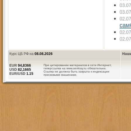
03.0
03.0
02.0
сам
02.0
02.0
Курс ЦБ РФ на
08.08.2026
Наши
EUR
94,8366
При цитировании материалов в сети Интернет,
гиперссылка на www.sevkray.ru обязательна.
USD
82,1665
Ссылка не должна быть закрыта к индексации
EUR/USD
1.15
поисковыми машинами.