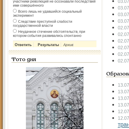
03.0
участники революций не осознавали последствий
ими совершённого
03.0
Всего лишь не удавшийся социальный
03.0
эксперимент
03.0
Следствие преступной слабости
государственной власти
02.0
Неудачное стечение обстоятельств, при
02.0
котором события развивались спонтанно
02.0
Архив
02.0
02.0
Фото дня
02.0
Образов
13.0
13.0
13.0
13.0
12.0
12.0
тран