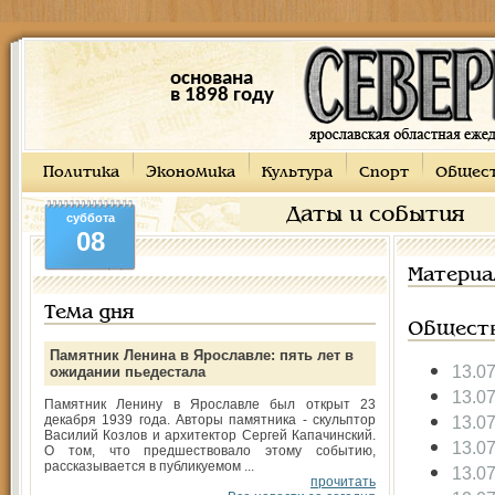
основана
в 1898 году
Политика
Экономика
Культура
Спорт
Общес
Даты и события
суббота
08
Материа
Тема дня
Общест
Памятник Ленина в Ярославле: пять лет в
13.0
ожидании пьедестала
13.0
Памятник Ленину в Ярославле был открыт 23
декабря 1939 года. Авторы памятника - скульптор
13.0
Василий Козлов и архитектор Сергей Капачинский.
13.0
О том, что предшествовало этому событию,
рассказывается в публикуемом ...
13.0
прочитать