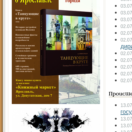
03.0
03.0
03.0
02.0
02.0
02.0
дир
02.0
02.0
02.0
02.0
02.0
Происше
13.0
гос
13.0
13.0