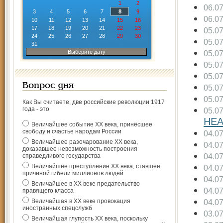
1
2
06.0
3
4
5
6
7
8
9
06.0
10
11
12
13
14
15
16
17
18
19
20
21
22
23
05.0
24
25
26
27
28
29
30
05.0
31
Выберите дату
05.0
05.0
05.0
Вопрос дня
05.0
05.0
Как Вы считаете, две российские революции 1917
года - это
05.0
НЕ
Величайшее событие ХХ века, принёсшее
свободу и счастье народам России
04.0
Величайшее разочарование ХХ века,
04.0
доказавшее невозможность построения
04.0
справедливого государства
Величайшее преступление ХХ века, ставшее
04.0
причиной гибели миллионов людей
04.0
Величайшее в ХХ веке предательство
04.0
правящего класса
Величайшая в ХХ веке провокация
04.0
иностранных спецслужб
03.0
Величайшая глупость ХХ века, поскольку