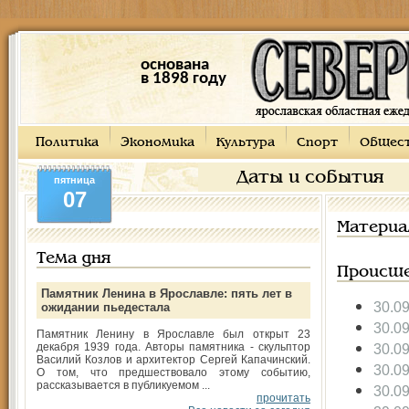
основана
в 1898 году
Политика
Экономика
Культура
Спорт
Общес
Даты и события
пятница
07
Материа
Тема дня
Происше
Памятник Ленина в Ярославле: пять лет в
30.0
ожидании пьедестала
30.0
Памятник Ленину в Ярославле был открыт 23
декабря 1939 года. Авторы памятника - скульптор
30.0
Василий Козлов и архитектор Сергей Капачинский.
30.0
О том, что предшествовало этому событию,
рассказывается в публикуемом ...
30.0
прочитать