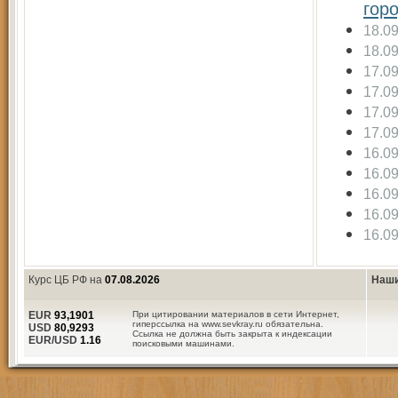
гор
18.0
18.0
17.0
17.0
17.0
17.0
16.0
16.0
16.0
16.0
16.0
Курс ЦБ РФ на
07.08.2026
Наши
EUR
93,1901
При цитировании материалов в сети Интернет,
гиперссылка на www.sevkray.ru обязательна.
USD
80,9293
Ссылка не должна быть закрыта к индексации
EUR/USD
1.16
поисковыми машинами.