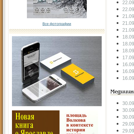
22.0
22.0
21.0
21.0
Все фотографии
21.0
18.0
18.0
18.0
17.0
16.0
16.0
16.0
Медицин
30.0
30.0
30.0
29.0
29.0