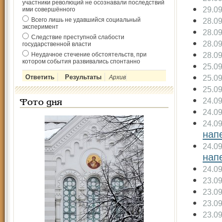
участники революций не осознавали последствий
29.0
ими совершённого
Всего лишь не удавшийся социальный
28.0
эксперимент
28.0
Следствие преступной слабости
28.0
государственной власти
28.0
Неудачное стечение обстоятельств, при
котором события развивались спонтанно
25.0
25.0
Архив
25.0
24.0
Фото дня
24.0
24.0
нап
24.0
нап
24.0
23.0
23.0
23.0
23.0