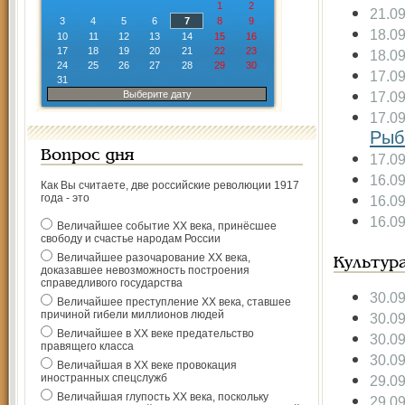
1
2
21.0
3
4
5
6
7
8
9
18.0
10
11
12
13
14
15
16
17
18
19
20
21
22
23
18.0
24
25
26
27
28
29
30
17.0
31
Выберите дату
17.0
17.0
Рыб
Вопрос дня
17.0
16.0
Как Вы считаете, две российские революции 1917
года - это
16.0
16.0
Величайшее событие ХХ века, принёсшее
свободу и счастье народам России
Величайшее разочарование ХХ века,
Культур
доказавшее невозможность построения
справедливого государства
30.0
Величайшее преступление ХХ века, ставшее
причиной гибели миллионов людей
30.0
Величайшее в ХХ веке предательство
30.0
правящего класса
30.0
Величайшая в ХХ веке провокация
иностранных спецслужб
29.0
Величайшая глупость ХХ века, поскольку
29.0