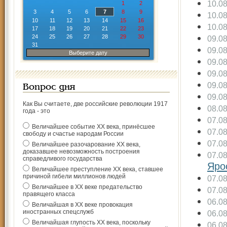
10.0
1
2
3
4
5
6
7
8
9
10.0
10
11
12
13
14
15
16
10.0
17
18
19
20
21
22
23
24
25
26
27
28
29
30
09.0
31
09.0
Выберите дату
09.0
09.0
09.0
Вопрос дня
09.0
Как Вы считаете, две российские революции 1917
08.0
года - это
07.0
Величайшее событие ХХ века, принёсшее
07.0
свободу и счастье народам России
07.0
Величайшее разочарование ХХ века,
доказавшее невозможность построения
07.0
справедливого государства
Яро
Величайшее преступление ХХ века, ставшее
причиной гибели миллионов людей
07.0
Величайшее в ХХ веке предательство
07.0
правящего класса
06.0
Величайшая в ХХ веке провокация
иностранных спецслужб
06.0
Величайшая глупость ХХ века, поскольку
06.0