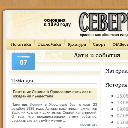
основана
в 1898 году
Политика
Экономика
Культура
Спорт
Общес
Даты и события
пятница
07
Материа
Тема дня
История
Памятник Ленина в Ярославле: пять лет в
15.0
ожидании пьедестала
13.0
Памятник Ленину в Ярославле был открыт 23
декабря 1939 года. Авторы памятника - скульптор
09.0
Василий Козлов и архитектор Сергей Капачинский.
07.0
О том, что предшествовало этому событию,
рассказывается в публикуемом ...
05.0
прочитать