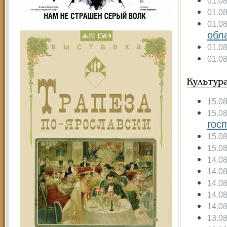
01.0
01.0
01.0
обл
01.0
01.0
Культур
15.0
15.0
гос
15.0
15.0
14.0
14.0
14.0
14.0
14.0
13.0