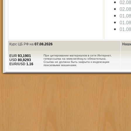
02.0
02.0
01.0
01.0
01.0
Курс ЦБ РФ на
07.08.2026
Наши
EUR
93,1901
При цитировании материалов в сети Интернет,
гиперссылка на www.sevkray.ru обязательна.
USD
80,9293
Ссылка не должна быть закрыта к индексации
EUR/USD
1.16
поисковыми машинами.