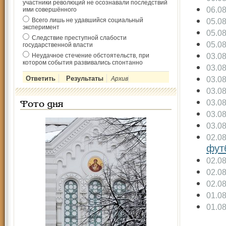
участники революций не осознавали последствий
06.0
ими совершённого
Всего лишь не удавшийся социальный
05.0
эксперимент
05.0
Следствие преступной слабости
05.0
государственной власти
03.0
Неудачное стечение обстоятельств, при
котором события развивались спонтанно
03.0
03.0
Архив
03.0
03.0
Фото дня
03.0
03.0
02.0
фут
02.0
02.0
02.0
01.0
01.0