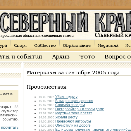
ура
Спорт
Общество
Образование
Медицина
Ис
аты и события
Архив
Фото
Вопрос-
Материалы за сентябрь 2005 года
Происшествия
ь лет в
Убил подругу
15.09.2005
Вымирающая деревня
15.09.2005
Спасибо соседям
15.09.2005
открыт 23
Гастарбайтеры в своем доме
15.09.2005
 скульптор
Мертвые тоже платят
15.09.2005
пачинский.
Украли Весту
14.09.2005
 событию,
Проверяют автобусы
14.09.2005
Обчистили на дороге
14.09.2005
прочитать
Если дома поджигают, значит, это кому-нибу
14.09.2005