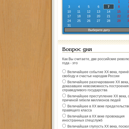
1
3
4
5
6
7
8
10
11
12
13
14
15
1
17
18
19
20
21
22
2
24
25
26
27
28
29
3
31
Выберите дату
Вопрос дня
Как Вы считаете, две российские револ
года - это
Величайшее событие ХХ века, прин
свободу и счастье народам России
Величайшее разочарование ХХ века,
доказавшее невозможность построения
справедливого государства
Величайшее преступление ХХ века, 
причиной гибели миллионов людей
Величайшее в ХХ веке предательств
правящего класса
Величайшая в ХХ веке провокация
иностранных спецслужб
Величайшая глупость ХХ века, поско