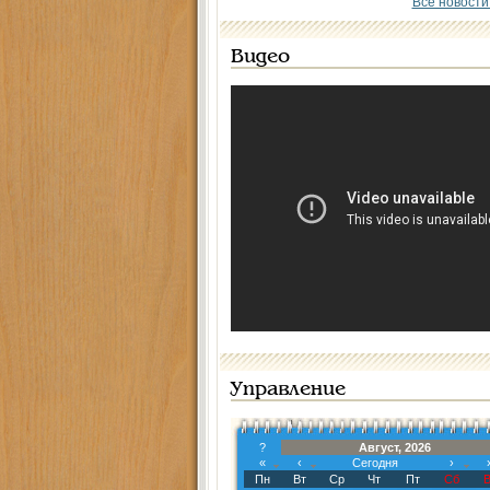
Все новости
Видео
Управление
?
Август, 2026
«
‹
Сегодня
›
Пн
Вт
Ср
Чт
Пт
Сб
В