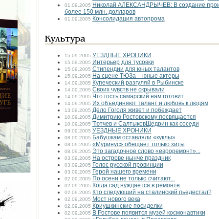
Николай АЛЕКСАНДРЫЧЕВ: В создание произ
01.09.2005
более 150 млн. долларов
Консолидация автопрома
01.09.2005
Культура
УЕЗДНЫЕ ХРОНИКИ
15.09.2005
Интерьер для тусовки
15.09.2005
Стипендии для юных талантов
15.09.2005
На сцене ТЮЗа – юные актеры
15.09.2005
Купеческий разгуляй в Рыбинске
14.09.2005
Своих чувств не скрывали
14.09.2005
Что гость самарский нам готовит
14.09.2005
Их объединяют талант и любовь к людям
14.09.2005
Дело Гоголя живет и побеждает
13.09.2005
Димитрию Ростовскому посвящается
10.09.2005
Тютчев и Салтыков­Щедрин как соседи
10.09.2005
УЕЗДНЫЕ ХРОНИКИ
09.09.2005
Бабушкам оставляли «куклы»
08.09.2005
«Муринус» обещает только хиты
08.09.2005
Это загадочное слово «евроремонт»...
08.09.2005
На острове нынче праздник
03.09.2005
Голос русской провинции
03.09.2005
Герой нашего времени
03.09.2005
По осени не только считают...
02.09.2005
Когда сад нуждается в ремонте
02.09.2005
Кто следующий на сталинский пьедестал?
02.09.2005
Мост нового века
02.09.2005
Криушкинские посиделки
02.09.2005
В Ростове появится музей космонавтики
02.09.2005