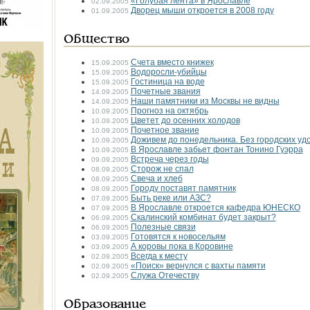
«Голубая лента» в Ярославле
02.09.2005
Дворец мыши откроется в 2008 году
01.09.2005
Общество
Счета вместо книжек
15.09.2005
Водоросли-убийцы
15.09.2005
Гостиница на воде
15.09.2005
Почетные звания
14.09.2005
Наши памятники из Москвы не видны
14.09.2005
Прогноз на октябрь
10.09.2005
Цветет до осенних холодов
10.09.2005
Почетное звание
10.09.2005
Доживем до понедельника. Без городских уд
10.09.2005
В Ярославле забьет фонтан Тонино Гуэрра
10.09.2005
Встреча через годы
09.09.2005
Сторож не спал
08.09.2005
Свеча и хлеб
08.09.2005
Городу поставят памятник
08.09.2005
Быть реке или АЗС?
07.09.2005
В Ярославле откроется кафедра ЮНЕСКО
07.09.2005
Скалинский комбинат будет закрыт?
06.09.2005
Полезные связи
06.09.2005
Готовятся к новосельям
03.09.2005
А коровы пока в Коровине
03.09.2005
Всегда к месту
02.09.2005
«Поиск» вернулся с вахты памяти
02.09.2005
Служа Отечеству
02.09.2005
Образование