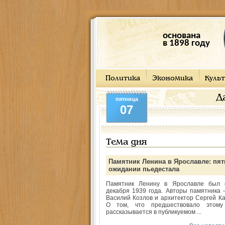
основана
в 1898 году
Политика
Экономика
Культ
Д
пятница
07
Тема дня
Памятник Ленина в Ярославле: пят
ожидании пьедестала
Памятник Ленину в Ярославле был 
декабря 1939 года. Авторы памятника -
Василий Козлов и архитектор Сергей Ка
О том, что предшествовало этому
рассказывается в публикуемом ...