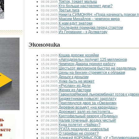
Ток­ток, токает малыш
06.09.2005
Кто больше настреляет дичи?
06.09.2005
Третья лига
03.09.2005
Никита СИМОНЯН: «Пора начинать поиски 
03.09.2005
Максим Михайлов – чемпион мира
03.09.2005
К нам едут знатоки
03.09.2005
Последняя прикидка перед стартом
02.09.2005
Из Германии – к Долматову
02.09.2005
Экономика
Кошка дороже хозяйки
15.09.2005
«Автодизель» получит 125 миллионов
15.09.2005
Чемпион Дакара принял работу
15.09.2005
Шестьсот миллионов быстро не разделишь
15.09.2005
Цены на бензин стремятся к облакам
15.09.2005
Деньги к деньгам
14.09.2005
Хуже быть не может
14.09.2005
«Руслан» из Дели
14.09.2005
Жених из Австрии
13.09.2005
Гаврилов­Ямский льнокомбинат готов к удво
09.09.2005
Бюджетникам повысят зарплату
09.09.2005
Приглянулся двор за «Океаном»
08.09.2005
Деревню возьмут «на карандаш»
08.09.2005
Дорожает залп из пистолета...
07.09.2005
Картофельный рекорд «Родины»
07.09.2005
Налив точечный, воздух чистый!
07.09.2005
Куда полетит «Чайка»?
07.09.2005
РГАТА празднует новоселье
06.09.2005
О тарифах не спорят?
06.09.2005
Алексей КОРОМЫСЛОВ: «У «Топливоподающ
01.09.2005