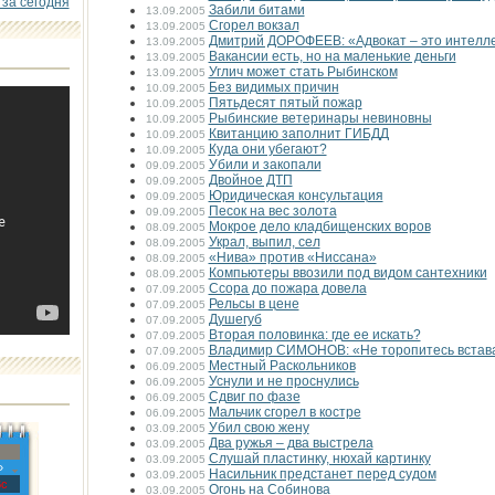
 за сегодня
Забили битами
13.09.2005
Сгорел вокзал
13.09.2005
Дмитрий ДОРОФЕЕВ: «Адвокат – это интелл
13.09.2005
Вакансии есть, но на маленькие деньги
13.09.2005
Углич может стать Рыбинском
13.09.2005
Без видимых причин
10.09.2005
Пятьдесят пятый пожар
10.09.2005
Рыбинские ветеринары невиновны
10.09.2005
Квитанцию заполнит ГИБДД
10.09.2005
Куда они убегают?
10.09.2005
Убили и закопали
09.09.2005
Двойное ДТП
09.09.2005
Юридическая консультация
09.09.2005
Песок на вес золота
09.09.2005
Мокрое дело кладбищенских воров
08.09.2005
Украл, выпил, сел
08.09.2005
«Нива» против «Ниссана»
08.09.2005
Компьютеры ввозили под видом сантехники
08.09.2005
Ссора до пожара довела
07.09.2005
Рельсы в цене
07.09.2005
Душегуб
07.09.2005
Вторая половинка: где ее искать?
07.09.2005
Владимир СИМОНОВ: «Не торопитесь встава
07.09.2005
Местный Раскольников
06.09.2005
Уснули и не проснулись
06.09.2005
Сдвиг по фазе
06.09.2005
Мальчик сгорел в костре
06.09.2005
Убил свою жену
03.09.2005
Два ружья – два выстрела
03.09.2005
Слушай пластинку, нюхай картинку
03.09.2005
»
Насильник предстанет перед судом
03.09.2005
с
Огонь на Собинова
03.09.2005