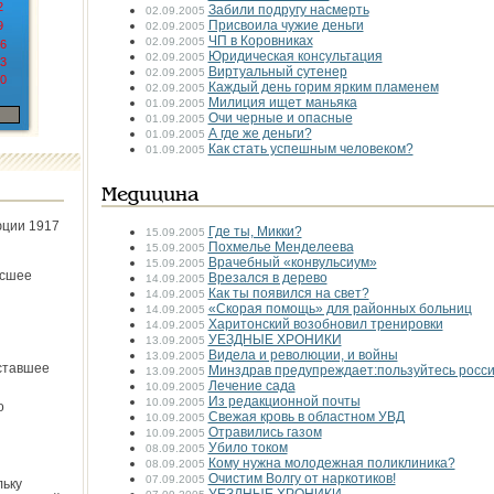
2
Забили подругу насмерть
02.09.2005
Присвоила чужие деньги
9
02.09.2005
ЧП в Коровниках
02.09.2005
6
Юридическая консультация
02.09.2005
3
Виртуальный сутенер
02.09.2005
0
Каждый день горим ярким пламенем
02.09.2005
Милиция ищет маньяка
01.09.2005
Очи черные и опасные
01.09.2005
А где же деньги?
01.09.2005
Как стать успешным человеком?
01.09.2005
Медицина
юции 1917
Где ты, Микки?
15.09.2005
Похмелье Менделеева
15.09.2005
Врачебный «конвульсиум»
15.09.2005
ёсшее
Врезался в дерево
14.09.2005
Как ты появился на свет?
14.09.2005
«Скорая помощь» для районных больниц
14.09.2005
Харитонский возобновил тренировки
14.09.2005
УЕЗДНЫЕ ХРОНИКИ
13.09.2005
Видела и революции, и войны
13.09.2005
ставшее
Минздрав предупреждает:пользуйтесь росси
13.09.2005
Лечение сада
10.09.2005
Из редакционной почты
10.09.2005
о
Свежая кровь в областном УВД
10.09.2005
Отравились газом
10.09.2005
Убило током
08.09.2005
Кому нужна молодежная поликлиника?
08.09.2005
Очистим Волгу от наркотиков!
07.09.2005
льку