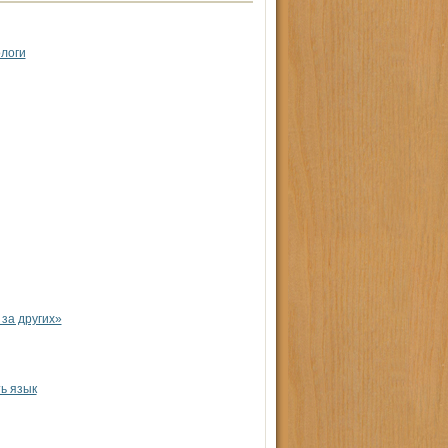
логи
за других»
ь язык