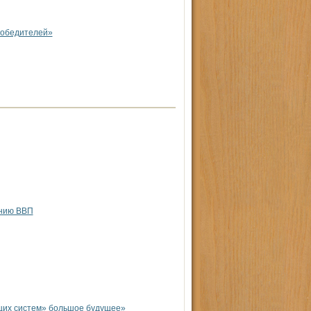
победителей»
ению ВВП
их систем» большое будущее»