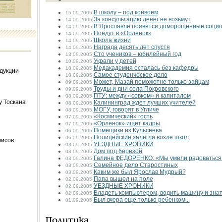
В школу – под конвоем
15.09.2005
За консультацию денег не возьмут
14.09.2005
В Ярославле появятся доморощенные социо
14.09.2005
Поедут в «Орленок»
14.09.2005
Школа жизни
14.09.2005
Награда десять лет спустя
14.09.2005
Сто учеников – юбилейный год
13.09.2005
Украли у детей
10.09.2005
Медакадемия осталась без кафедры
10.09.2005
дукции
Самое студенческое дело
10.09.2005
Может, Мазай поможетне только зайцам
09.09.2005
Труды и дни села Покровского
09.09.2005
ПТУ: между «совком» и капиталом
08.09.2005
у Тоскана
Калининград ждет лучших учителей
08.09.2005
МОГУ, говорят в Угличе
08.09.2005
«Космический» гость
07.09.2005
«Орленок» ищет кадры
07.09.2005
Помещики из Кульсеева
06.09.2005
Полицейские залегли возле школ
06.09.2005
фисов
УЕЗДНЫЕ ХРОНИКИ
03.09.2005
Дом под березой
03.09.2005
Галина ФЕДОРЕНКО: «Мы умели радоваться 
03.09.2005
Семейное дело Старостиных
03.09.2005
Каким же был Ярослав Мудрый?
03.09.2005
Папа вышел на поле
02.09.2005
УЕЗДНЫЕ ХРОНИКИ
02.09.2005
Владеть компьютером, водить машину и знат
02.09.2005
Был вчера еще только ребенком...
01.09.2005
Политика