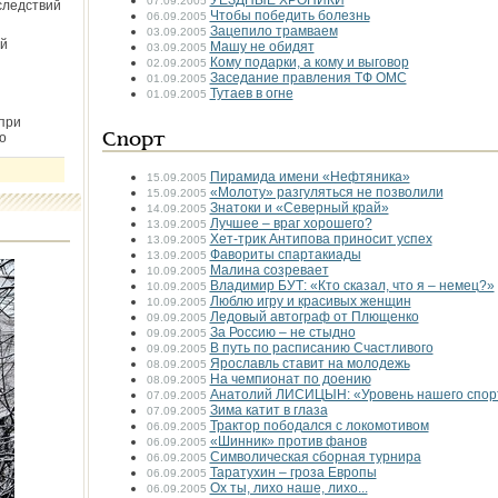
УЕЗДНЫЕ ХРОНИКИ
07.09.2005
следствий
Чтобы победить болезнь
06.09.2005
Зацепило трамваем
03.09.2005
й
Машу не обидят
03.09.2005
Кому подарки, а кому и выговор
02.09.2005
Заседание правления ТФ ОМС
01.09.2005
Тутаев в огне
01.09.2005
при
о
Спорт
Пирамида имени «Нефтяника»
15.09.2005
«Молоту» разгуляться не позволили
15.09.2005
Знатоки и «Северный край»
14.09.2005
Лучшее – враг хорошего?
13.09.2005
Хет-трик Антипова приносит успех
13.09.2005
Фавориты спартакиады
13.09.2005
Малина созревает
10.09.2005
Владимир БУТ: «Кто сказал, что я – немец?»
10.09.2005
Люблю игру и красивых женщин
10.09.2005
Ледовый автограф от Плющенко
09.09.2005
За Россию – не стыдно
09.09.2005
В путь по расписанию Счастливого
09.09.2005
Ярославль ставит на молодежь
08.09.2005
На чемпионат по доению
08.09.2005
Анатолий ЛИСИЦЫН: «Уровень нашего спорта
07.09.2005
Зима катит в глаза
07.09.2005
Трактор пободался с локомотивом
06.09.2005
«Шинник» против фанов
06.09.2005
Символическая сборная турнира
06.09.2005
Таратухин – гроза Европы
06.09.2005
Ох ты, лихо наше, лихо...
06.09.2005