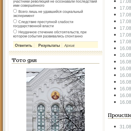
17.0
участники революций не осознавали последствий
ими совершённого
17.0
Всего лишь не удавшийся социальный
17.0
эксперимент
17.0
Следствие преступной слабости
государственной власти
17.0
Неудачное стечение обстоятельств, при
17.0
котором события развивались спонтанно
17.0
Архив
16.0
16.0
Фото дня
16.0
16.0
16.0
16.0
16.0
16.0
16.0
Происше
31.0