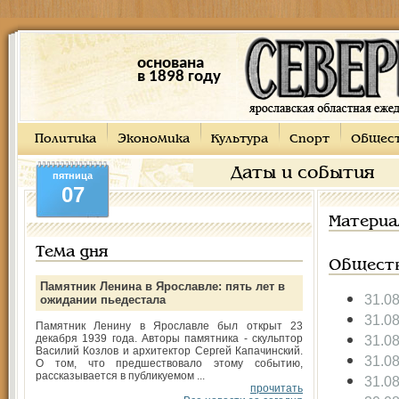
основана
в 1898 году
Политика
Экономика
Культура
Спорт
Общес
Даты и события
пятница
07
Материа
Тема дня
Общест
Памятник Ленина в Ярославле: пять лет в
31.0
ожидании пьедестала
31.0
Памятник Ленину в Ярославле был открыт 23
декабря 1939 года. Авторы памятника - скульптор
31.0
Василий Козлов и архитектор Сергей Капачинский.
31.0
О том, что предшествовало этому событию,
рассказывается в публикуемом ...
31.0
прочитать