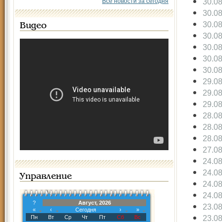
30.0
Все новости за сегодня
30.0
30.0
Видео
30.0
30.0
30.0
30.0
29.0
29.0
29.0
28.0
28.0
28.0
27.0
24.0
24.0
Управление
24.0
24.0
?
Август, 2026
23.0
«
‹
Сегодня
›
»
23.0
Пн
Вт
Ср
Чт
Пт
Сб
Вс