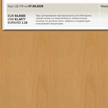
Курс ЦБ РФ на
07.08.2026
Наши
EUR
94,0585
При цитировании материалов в сети Интернет,
гиперссылка на www.sevkray.ru обязательна.
USD
81,4077
Ссылка не должна быть закрыта к индексации
EUR/USD
1.16
поисковыми машинами.