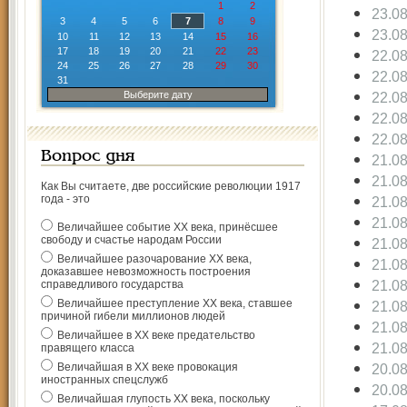
1
2
23.0
3
4
5
6
7
8
9
23.0
10
11
12
13
14
15
16
17
18
19
20
21
22
23
22.0
24
25
26
27
28
29
30
22.0
31
Выберите дату
22.0
22.0
22.0
Вопрос дня
21.0
21.0
Как Вы считаете, две российские революции 1917
года - это
21.0
21.0
Величайшее событие ХХ века, принёсшее
свободу и счастье народам России
21.0
Величайшее разочарование ХХ века,
21.0
доказавшее невозможность построения
21.0
справедливого государства
Величайшее преступление ХХ века, ставшее
21.0
причиной гибели миллионов людей
21.0
Величайшее в ХХ веке предательство
21.0
правящего класса
Величайшая в ХХ веке провокация
20.0
иностранных спецслужб
20.0
Величайшая глупость ХХ века, поскольку