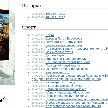
История
100 лет назад
31.03.2004
100 лет назад
18.03.2004
Спорт
Спорт
31.03.2004
Демарш Петра Воробьева
30.03.2004
Результат есть, игру ищем
30.03.2004
Грамота – лучшая награда
26.03.2004
Рыбинские лыжники - призеры чемпионата Р
26.03.2004
«Из кислой капусты
26.03.2004
Детские игры
25.03.2004
«Шинник» выцарапал победу
25.03.2004
...А Переславль гостит на Ямале
25.03.2004
Последний полуфиналист
24.03.2004
Зацветут в нашем городе розы
24.03.2004
Человек-снегоход
24.03.2004
Постановление мэра города Ярославля №103
24.03.2004
арендной плате за здания (нежилые помещения)
Кашеварят в столице
24.03.2004
В Ростове весенний футбол
23.03.2004
Чемпион сложил полномочия
23.03.2004
«Лада» переехала «Локомотив»
23.03.2004
Наши шансы пахнут ладаном
20.03.2004
Сделай семейный альбом достоянием обще
19.03.2004
О розыске опасного преступника Рыбалкина
19.03.2004
о зверствах человека рассказали грибки
19.03.2004