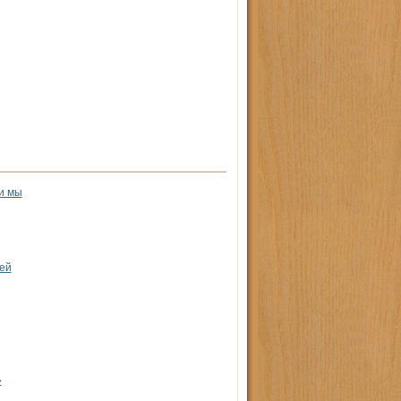
и мы
ей
»