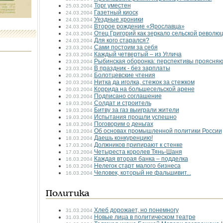
Торг уместен
25.03.2004
Газетный киоск
24.03.2004
Уездные хроники
24.03.2004
Второе рождение «Ярославца»
24.03.2004
Отец Григорий как зеркало сельской револю
24.03.2004
Для кого старался?
24.03.2004
Сами постоим за себя
23.03.2004
Каждый четвертый – из Углича
23.03.2004
Рыбинская оборонка: перспективы проясня
23.03.2004
В праздник - без зарплаты
23.03.2004
Болотцевские чтения
20.03.2004
Нитка да иголка, стежок за стежком
20.03.2004
Коррида на большесельской арене
20.03.2004
Подписано соглашение
20.03.2004
Солдат и строитель
19.03.2004
Битву за газ выиграли жители
19.03.2004
Испытания прошли успешно
19.03.2004
Поговорим о деньгах
18.03.2004
Об основах промышленной политики России
18.03.2004
Даешь конкуренцию!
18.03.2004
Должников припирают к стенке
17.03.2004
Четыреста королев Тянь-Шаня
17.03.2004
Каждая вторая банка – подделка
16.03.2004
Нелегок старт малого бизнеса
16.03.2004
Человек, который не фальшивит...
16.03.2004
Политика
Хлеб дорожает, но понемногу
31.03.2004
Новые лица в политическом театре
31.03.2004