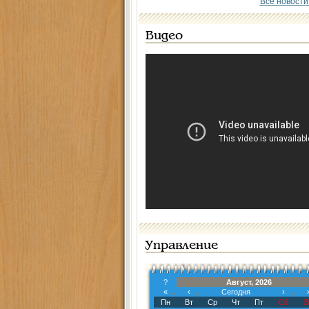
Все новости
Видео
Управление
?
Август, 2026
«
‹
Сегодня
›
Пн
Вт
Ср
Чт
Пт
Сб
В