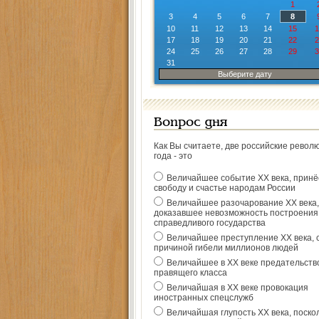
1
3
4
5
6
7
8
10
11
12
13
14
15
1
17
18
19
20
21
22
2
24
25
26
27
28
29
3
31
Выберите дату
Вопрос дня
Как Вы считаете, две российские револ
года - это
Величайшее событие ХХ века, прин
свободу и счастье народам России
Величайшее разочарование ХХ века,
доказавшее невозможность построения
справедливого государства
Величайшее преступление ХХ века, 
причиной гибели миллионов людей
Величайшее в ХХ веке предательств
правящего класса
Величайшая в ХХ веке провокация
иностранных спецслужб
Величайшая глупость ХХ века, поско