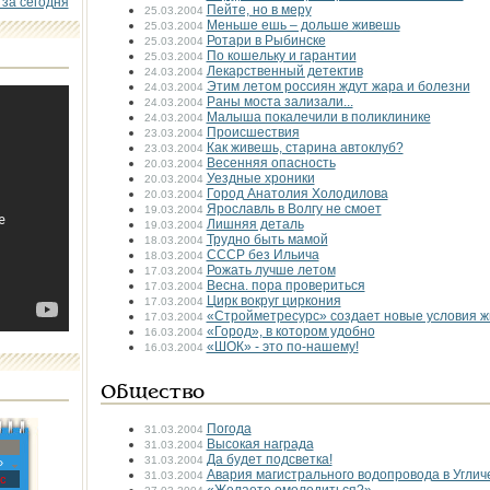
 за сегодня
Пейте, но в меру
25.03.2004
Меньше ешь – дольше живешь
25.03.2004
Ротари в Рыбинске
25.03.2004
По кошельку и гарантии
25.03.2004
Лекарственный детектив
24.03.2004
Этим летом россиян ждут жара и болезни
24.03.2004
Раны моста зализали...
24.03.2004
Малыша покалечили в поликлинике
24.03.2004
Происшествия
23.03.2004
Как живешь, старина автоклуб?
23.03.2004
Весенняя опасность
20.03.2004
Уездные хроники
20.03.2004
Город Анатолия Холодилова
20.03.2004
Ярославль в Волгу не смоет
19.03.2004
Лишняя деталь
19.03.2004
Трудно быть мамой
18.03.2004
СССР без Ильича
18.03.2004
Рожать лучше летом
17.03.2004
Весна. пора провериться
17.03.2004
Цирк вокруг циркония
17.03.2004
«Стройметресурс» создает новые условия ж
17.03.2004
«Город», в котором удобно
16.03.2004
«ШОК» - это по-нашему!
16.03.2004
Общество
Погода
31.03.2004
Высокая награда
31.03.2004
Да будет подсветка!
31.03.2004
»
Авария магистрального водопровода в Углич
31.03.2004
с