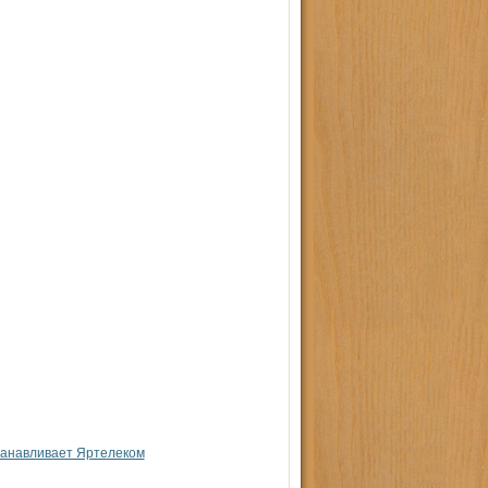
анавливает Яртелеком