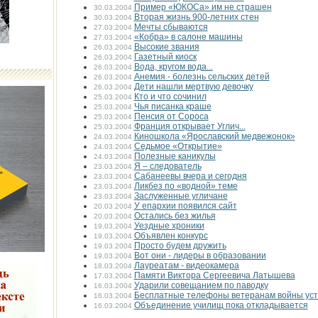
Пример «ЮКОСа» им не страшен
30.03.2004
Вторая жизнь 900-летних стен
30.03.2004
Мечты сбываются
27.03.2004
«Кобра» в салоне машины
27.03.2004
Высокие звания
26.03.2004
Газетный киоск
26.03.2004
Вода, кругом вода...
26.03.2004
Анемия - болезнь сельских детей
26.03.2004
Дети нашли мертвую девочку
26.03.2004
Кто и что сочинил
25.03.2004
Чья писанка краше
25.03.2004
Пенсия от Сороса
25.03.2004
Франция открывает Углич...
25.03.2004
Киношкола «Ярославский медвежонок»
24.03.2004
Седьмое «Открытие»
24.03.2004
Полезные каникулы
24.03.2004
Я – следователь
23.03.2004
Сабанеевы вчера и сегодня
23.03.2004
Ликбез по «водной» теме
23.03.2004
Заслуженные угличане
23.03.2004
У епархии появился сайт
20.03.2004
Остались без жилья
20.03.2004
Уездные хроники
19.03.2004
Объявлен конкурс
19.03.2004
Просто будем дружить
19.03.2004
Вот они - лидеры в образовании
19.03.2004
Лауреатам - видеокамера
18.03.2004
Памяти Виктора Сергеевича Латышева
17.03.2004
Ударили совещанием по паводку
16.03.2004
Бесплатные телефоны ветеранам войны уст
16.03.2004
Объединение училищ пока откладывается
16.03.2004