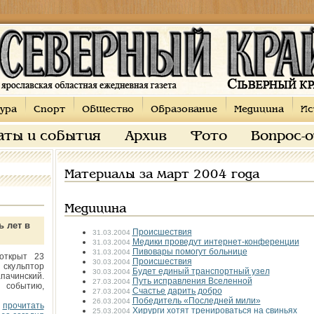
ура
Спорт
Общество
Образование
Медицина
Ис
аты и события
Архив
Фото
Вопрос-
Материалы за март 2004 года
Медицина
ь лет в
Происшествия
31.03.2004
Медики проведут интернет-конференции
31.03.2004
Пивовары помогут больнице
31.03.2004
открыт 23
Происшествия
30.03.2004
 скульптор
Будет единый транспортный узел
30.03.2004
пачинский.
Путь исправления Вселенной
27.03.2004
 событию,
Счастье дарить добро
27.03.2004
Победитель «Последней мили»
26.03.2004
прочитать
Хирурги хотят тренироваться на свиньях
25.03.2004