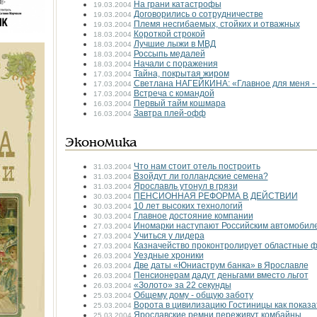
На грани катастрофы
19.03.2004
Договорились о сотрудничестве
19.03.2004
Племя несгибаемых, стойких и отважных
19.03.2004
Короткой строкой
18.03.2004
Лучшие лыжи в МВД
18.03.2004
Россыпь медалей
18.03.2004
Начали с поражения
18.03.2004
Тайна, покрытая жиром
17.03.2004
Светлана НАГЕЙКИНА: «Главное для меня - 
17.03.2004
Встреча с командой
17.03.2004
Первый тайм кошмара
16.03.2004
Завтра плей-офф
16.03.2004
Экономика
Что нам стоит отель построить
31.03.2004
Взойдут ли голландские семена?
31.03.2004
Ярославль утонул в грязи
31.03.2004
ПЕНСИОННАЯ РЕФОРМА В ДЕЙСТВИИ
30.03.2004
10 лет высоких технологий
30.03.2004
Главное достояние компании
30.03.2004
Иномарки наступают Российским автомобиле
27.03.2004
Учиться у лидера
27.03.2004
Казначейство проконтролирует областные 
27.03.2004
Уездные хроники
26.03.2004
Две даты «Юниаструм банка» в Ярославле
26.03.2004
Пенсионерам дадут деньгами вместо льгот
26.03.2004
«Золото» за 22 секунды
26.03.2004
Общему дому - общую заботу
25.03.2004
Ворота в цивилизацию Гостиницы как показа
25.03.2004
Ярославские ремни переживут комбайны
25.03.2004