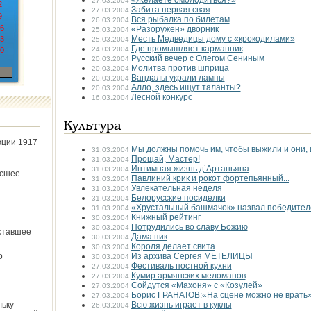
«Желаете омолодиться?»
27.03.2004
2
Забита первая свая
27.03.2004
9
Вся рыбалка по билетам
26.03.2004
6
«Разоружен» дворник
25.03.2004
Месть Медведицы дому с «крокодилами»
3
25.03.2004
Где промышляет карманник
24.03.2004
0
Русский вечер с Олегом Сениным
20.03.2004
Молитва против шприца
20.03.2004
Вандалы украли лампы
20.03.2004
Алло, здесь ищут таланты?
20.03.2004
Лесной конкурс
16.03.2004
Культура
юции 1917
Мы должны помочь им, чтобы выжили и они, 
31.03.2004
Прощай, Мастер!
31.03.2004
Интимная жизнь д’Артаньяна
31.03.2004
ёсшее
Павлиний крик и рокот фортепьянный...
31.03.2004
Увлекательная неделя
31.03.2004
Белорусские посиделки
31.03.2004
«Хрустальный башмачок» назвал победител
31.03.2004
Книжный рейтинг
30.03.2004
Потрудились во славу Божию
30.03.2004
ставшее
Дама пик
30.03.2004
Короля делает свита
30.03.2004
о
Из архива Сергея МЕТЕЛИЦЫ
30.03.2004
Фестиваль постной кухни
27.03.2004
Кумир армянских меломанов
27.03.2004
Сойдутся «Махоня» с «Козулей»
27.03.2004
Борис ГРАНАТОВ:«На сцене можно не врать
27.03.2004
льку
Всю жизнь играет в куклы
26.03.2004