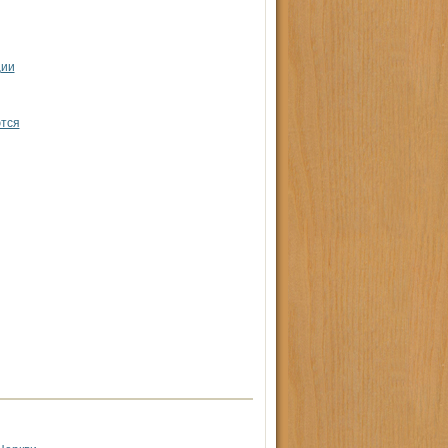
ции
ются