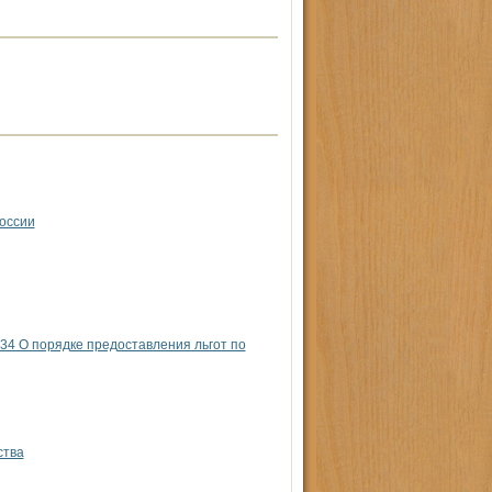
оссии
4 О порядке предоставления льгот по
ства