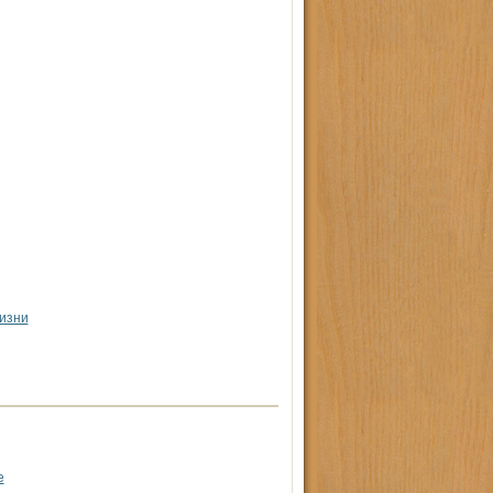
изни
е