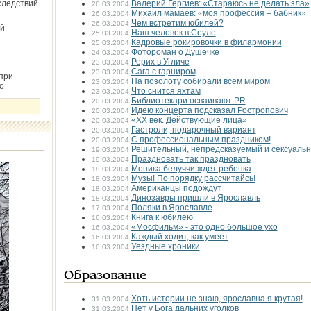
следствий
Валерий Гергиев: «Стараюсь не делать зла»
26.03.2004
Михаил мамаев: «моя профессия – бабник»
26.03.2004
Чем встретим юбилей?
26.03.2004
й
Наш человек в Сеуле
25.03.2004
Кадровые рокировочки в филармонии
25.03.2004
Фотороман о Душечке
24.03.2004
Рерих в Угличе
23.03.2004
Сага с гарниром
23.03.2004
при
На позолоту собирали всем миром
23.03.2004
о
Что снится яхтам
23.03.2004
Библиотекари осваивают PR
20.03.2004
Идею концерта подсказал Ростропович
20.03.2004
«ХХ век. Действующие лица»
20.03.2004
Гастроли, подарочный вариант
20.03.2004
С профессиональным праздником!
20.03.2004
Решительный, непредсказуемый и сексуаль
19.03.2004
Праздновать так праздновать
19.03.2004
Моника белуччи ждет ребенка
18.03.2004
Музы! По порядку рассчитайсь!
18.03.2004
Американцы подождут
18.03.2004
Динозавры пришли в Ярославль
18.03.2004
Поляки в Ярославле
17.03.2004
Книга к юбилею
16.03.2004
«Мосфильм» - это одно большое ухо
16.03.2004
Каждый ходит, как умеет
16.03.2004
Уездные хроники
16.03.2004
Образование
Хоть истории не знаю, ярославна я крутая!
31.03.2004
Нет у Бога дальних уголков
31.03.2004