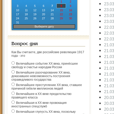
1
2
23.0
3
4
5
6
7
8
9
23.0
10
11
12
13
14
15
16
17
18
19
20
21
22
23
23.0
24
25
26
27
28
29
30
23.0
31
Выберите дату
22.0
22.0
22.0
Вопрос дня
21.0
21.0
Как Вы считаете, две российские революции 1917
года - это
21.0
21.0
Величайшее событие ХХ века, принёсшее
свободу и счастье народам России
21.0
Величайшее разочарование ХХ века,
21.0
доказавшее невозможность построения
21.0
справедливого государства
Величайшее преступление ХХ века, ставшее
21.0
причиной гибели миллионов людей
21.0
Величайшее в ХХ веке предательство
20.0
правящего класса
Величайшая в ХХ веке провокация
20.0
иностранных спецслужб
20.0
Величайшая глупость ХХ века, поскольку