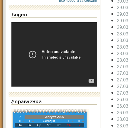
30.0
Все новости за сегодня
29.0
29.0
Видео
29.0
29.0
28.0
28.0
28.0
28.0
28.0
27.0
27.0
27.0
27.0
27.0
26.0
Управление
26.0
26.0
?
Август, 2026
23.0
«
‹
Сегодня
›
»
23.0
Пн
Вт
Ср
Чт
Пт
Сб
Вс