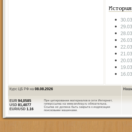
История
30.0
29.0
28.0
26.0
22.0
21.0
20.0
19.0
16.0
Курс ЦБ РФ на
08.08.2026
Наши
EUR
94,0585
При цитировании материалов в сети Интернет,
гиперссылка на www.sevkray.ru обязательна.
USD
81,4077
Ссылка не должна быть закрыта к индексации
EUR/USD
1.16
поисковыми машинами.