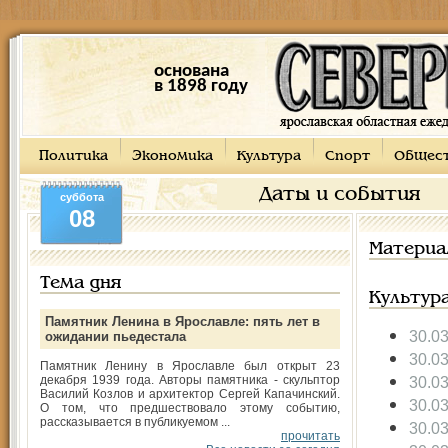
основана
в 1898 году
Политика
Экономика
Культура
Спорт
Общес
Даты и события
суббота
08
Материа
Тема дня
Культур
Памятник Ленина в Ярославле: пять лет в
30.0
ожидании пьедестала
30.0
Памятник Ленину в Ярославле был открыт 23
декабря 1939 года. Авторы памятника - скульптор
30.0
Василий Козлов и архитектор Сергей Капачинский.
30.0
О том, что предшествовало этому событию,
рассказывается в публикуемом ...
30.0
прочитать